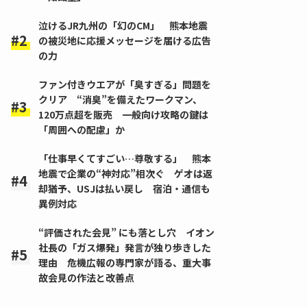
泣けるJR九州の「幻のCM」 熊本地震
の被災地に応援メッセージを届ける広告
の力
ファン付きウエアが「臭すぎる」問題を
クリア “消臭”を備えたワークマン、
120万点超を販売 一般向け攻略の鍵は
「周囲への配慮」か
「仕事早くてすごい…尊敬する」 熊本
地震で企業の“神対応”相次ぐ ゲオは返
却猶予、USJは払い戻し 宿泊・通信も
異例対応
“評価された会見” にも落とし穴 イオン
社長の「ガス爆発」発言が独り歩きした
理由 危機広報の専門家が語る、重大事
故会見の作法と改善点