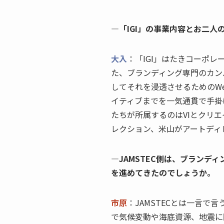
―「IGI」の事業内容とお二人
大入
：「IGI」はたきコーポレ
た、ブランディング専門のカンパ
してそれを浸透させるためのW
イティブまでを一気通貫で手掛
たちが所属するのはVIとクリ
レクション、米山がアートディ
―JAMSTEC側は、ブランデ
を進めてきたのでしょうか。
市原
：JAMSTECとは一言で
で気候変動や海底資源、地震に