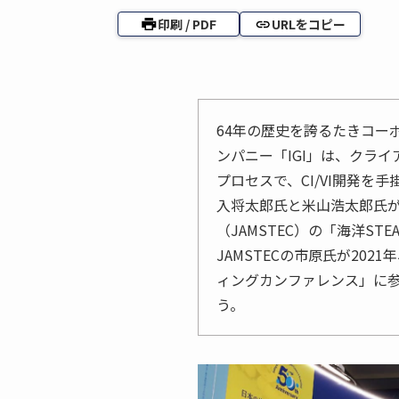
印刷 / PDF
URLをコピー
64年の歴史を誇るたきコー
ンパニー「IGI」は、クラ
プロセスで、CI/VI開発を
入将太郎氏と米山浩太郎氏
（JAMSTEC）の「海洋S
JAMSTECの市原氏が20
ィングカンファレンス」に
う。