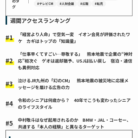
｜
のタ
#テレビCM
#人財会議
#広報
#転売
グ
週間アクセスランキング
「経営より人命」で空気一変 イオン会見が評価されたワ
ケ カギはトップの「知識量」
「仕事早くてすごい…尊敬する」 熊本地震で企業の“神対
応”相次ぐ ゲオは返却猶予、USJは払い戻し 宿泊・通信
も異例対応
泣けるJR九州の「幻のCM」 熊本地震の被災地に応援メ
ッセージを届ける広告の力
令和のシニアは何歳から？ 40年でこうも変わったシニア
のライフスタイル
中村敬斗はなぜ起用されるのか BMW・JAL・コーセー、
共通する「本人の経験」と異なるターゲット