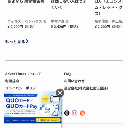
さよなら 統合報告書
計画しない人はうま
ELG（エコシステ
くいく
ム・レッド・グロ
ス）
ウィルズ・パンハウス 著
中村洋基 著
梅木俊成・井上拓海 
¥ 2,200円（税込）
¥ 2,420円（税込）
¥ 2,200円（税込）
もっと見る
AdverTimes.について
FAQ
利用規約
お問い合わせ
プライバシーポリシー
運営会社(株式会社宣伝会議)
利用者情報の外部送信について