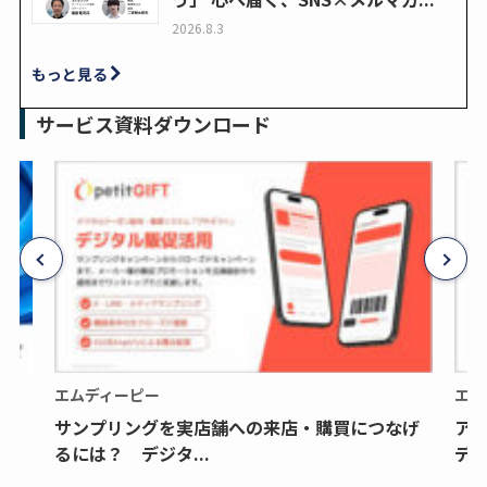
2026.8.3
もっと見る
サービス資料ダウンロード
エムディーピー
エム
サンプリングを実店舗への来店・購買につなげ
ア
るには？ デジタ...
デジ