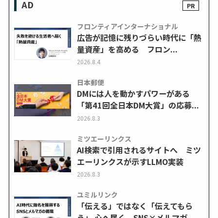
AD
フロンティアインターナショナル
広告が記憶に残りづらい時代に「熱
量資産」を高める フロン...
2026.8.4
日本郵便
DMには人を動かすパワーがある
「第41回全日本DM大賞」の応募...
2026.8.3
ミツエーリンクス
AI検索で引用されるサイトへ ミツ
エーリンクスが示すLLMO実装
2026.8.3
ユミルリンク
「伝える」ではなく「伝えてもら
う」 心へ届く、SNS×メルマガ...