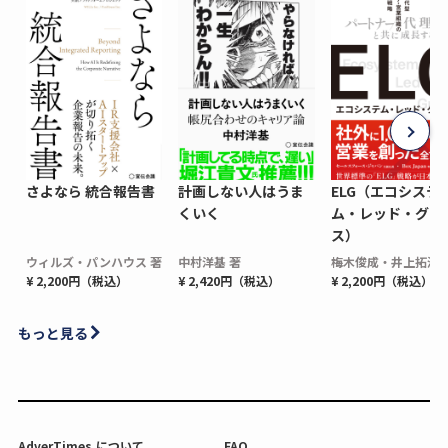
さよなら 統合報告書
計画しない人はうま
ELG（エコシステ
くいく
ム・レッド・グロ
ス）
ウィルズ・パンハウス 著
中村洋基 著
梅木俊成・井上拓海 
¥ 2,200円（税込）
¥ 2,420円（税込）
¥ 2,200円（税込）
もっと見る
AdverTimes.について
FAQ