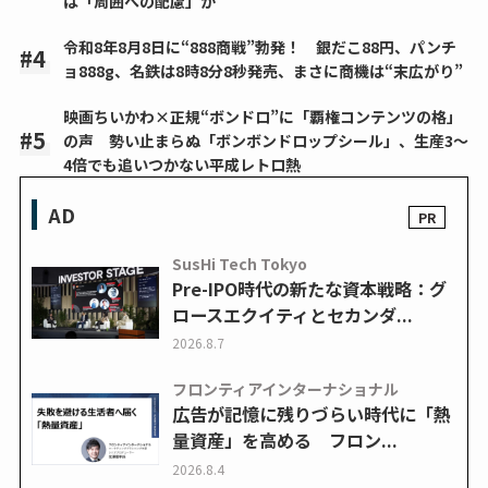
は「周囲への配慮」か
令和8年8月8日に“888商戦”勃発！ 銀だこ88円、パンチ
ョ888g、名鉄は8時8分8秒発売、まさに商機は“末広がり”
映画ちいかわ×正規“ボンドロ”に「覇権コンテンツの格」
の声 勢い止まらぬ「ボンボンドロップシール」、生産3～
4倍でも追いつかない平成レトロ熱
AD
SusHi Tech Tokyo
Pre-IPO時代の新たな資本戦略：グ
ロースエクイティとセカンダ...
2026.8.7
フロンティアインターナショナル
広告が記憶に残りづらい時代に「熱
量資産」を高める フロン...
2026.8.4