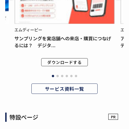
エムディーピー
エム
サンプリングを実店舗への来店・購買につなげ
ア
るには？ デジタ...
デジ
ダウンロードする
サービス資料一覧
特設ページ