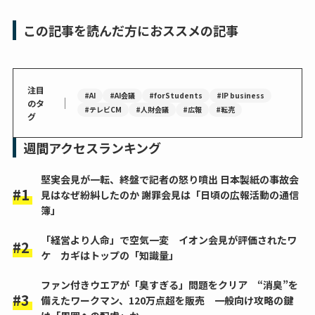
この記事を読んだ方におススメの記事
注目
#AI
#AI会議
#forStudents
#IP business
｜
のタ
#テレビCM
#人財会議
#広報
#転売
グ
週間アクセスランキング
堅実会見が一転、終盤で記者の怒り噴出 日本製紙の事故会
見はなぜ紛糾したのか 謝罪会見は「日頃の広報活動の通信
簿」
「経営より人命」で空気一変 イオン会見が評価されたワ
ケ カギはトップの「知識量」
ファン付きウエアが「臭すぎる」問題をクリア “消臭”を
備えたワークマン、120万点超を販売 一般向け攻略の鍵