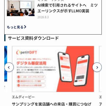
AI検索で引用されるサイトへ ミツ
エーリンクスが示すLLMO実装
2026.8.3
もっと見る
サービス資料ダウンロード
エムディーピー
エム
サンプリングを実店舗への来店・購買につなげ
ア