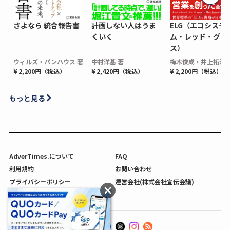
さよなら 統合報告書
計画しない人はうま
ELG（エコシステ
くいく
ム・レッド・グロ
ス）
ウィルズ・パンハウス 著
中村洋基 著
梅木俊成・井上拓海 
¥ 2,200円（税込）
¥ 2,420円（税込）
¥ 2,200円（税込）
もっと見る
AdverTimes.について
FAQ
利用規約
お問い合わせ
プライバシーポリシー
運営会社(株式会社宣伝会議)
利用者情報の外部送信について