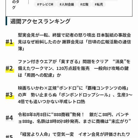
｜
のタ
#テレビCM
#人財会議
#広報
#転売
グ
週間アクセスランキング
堅実会見が一転、終盤で記者の怒り噴出 日本製紙の事故会
見はなぜ紛糾したのか 謝罪会見は「日頃の広報活動の通信
簿」
ファン付きウエアが「臭すぎる」問題をクリア “消臭”を
備えたワークマン、120万点超を販売 一般向け攻略の鍵
は「周囲への配慮」か
映画ちいかわ×正規“ボンドロ”に「覇権コンテンツの格」
の声 勢い止まらぬ「ボンボンドロップシール」、生産3～
4倍でも追いつかない平成レトロ熱
令和8年8月8日に“888商戦”勃発！ 銀だこ88円、パンチ
ョ888g、名鉄は8時8分8秒発売、まさに商機は“末広がり”
「経営より人命」で空気一変 イオン会見が評価されたワ