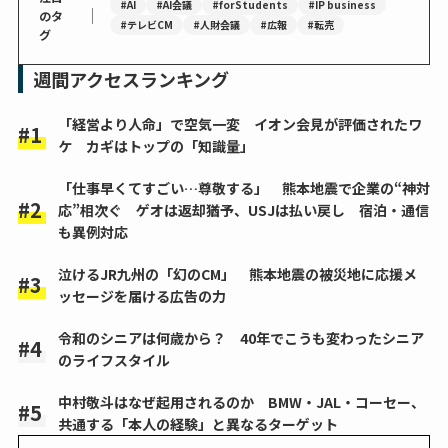
#AI
#AI会議
#forStudents
#IP business
｜
のタ
#テレビCM
#人財会議
#広報
#転売
グ
週間アクセスランキング
「経営より人命」で空気一変 イオン会見が評価されたワ
ケ カギはトップの「知識量」
「仕事早くてすごい…尊敬する」 熊本地震で企業の“神対
応”相次ぐ ゲオは返却猶予、USJは払い戻し 宿泊・通信
も異例対応
泣けるJR九州の「幻のCM」 熊本地震の被災地に応援メ
ッセージを届ける広告の力
令和のシニアは何歳から？ 40年でこうも変わったシニア
のライフスタイル
中村敬斗はなぜ起用されるのか BMW・JAL・コーセー、
共通する「本人の経験」と異なるターゲット