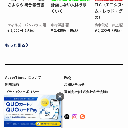
さよなら 統合報告書
計画しない人はうま
ELG（エコシステ
くいく
ム・レッド・グロ
ス）
ウィルズ・パンハウス 著
中村洋基 著
梅木俊成・井上拓海 
¥ 2,200円（税込）
¥ 2,420円（税込）
¥ 2,200円（税込）
もっと見る
AdverTimes.について
FAQ
利用規約
お問い合わせ
プライバシーポリシー
運営会社(株式会社宣伝会議)
利用者情報の外部送信について