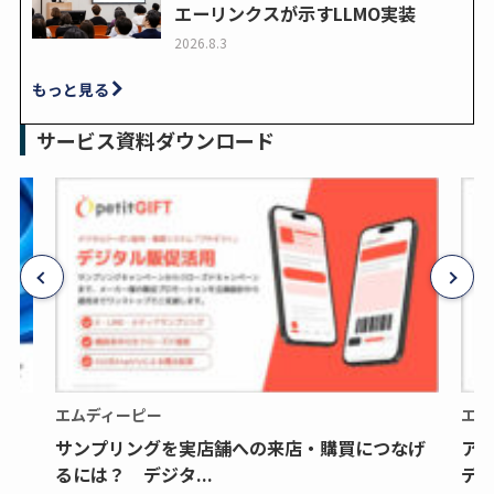
エーリンクスが示すLLMO実装
2026.8.3
もっと見る
サービス資料ダウンロード
エムディーピー
エム
サンプリングを実店舗への来店・購買につなげ
ア
るには？ デジタ...
デジ