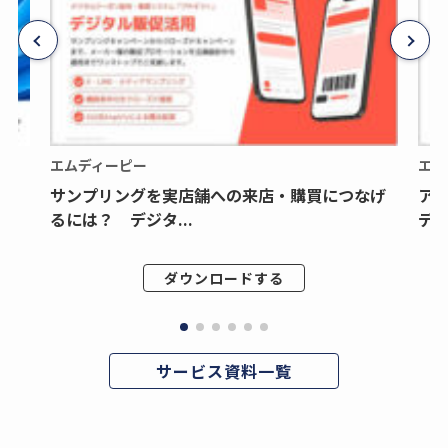
エムディーピー
エム
サンプリングを実店舗への来店・購買につなげ
ア
るには？ デジタ...
デジ
ダウンロードする
サービス資料一覧