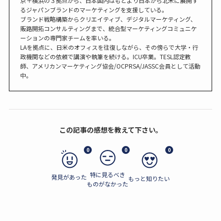
京＋横浜の３拠点から、日本国内はもとより日本から北米に展開す
るジャパンブランドのマーケティングを支援している。
ブランド戦略構築からクリエイティブ、デジタルマーケティング、
販路開拓コンサルティングまで、統合型マーケティングコミュニケ
ーションの専門家チームを率いる。
LAを拠点に、日米のオフィスを往復しながら、その傍らで大学・行
政機関などの依頼で講演や執筆を続ける。ICU卒業。TESL認定教
師、アメリカンマーケティング協会/OCPRSA/JASSC会員として活動
中。
この記事の感想を教えて下さい。
0
0
0
特に見るべき
発見があった
もっと知りたい
ものがなかった