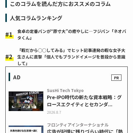
このコラムを読んだ方におススメのコラム
人気コラムランキング
食卓の定番パンが“原寸大”の癒やしに―フジパン「ネオバ
タくん」
「暇だから◯◯してみる」でヒット記事連発の暇な女子大
生さんに直撃「個人でもブランドイメージを普段から意識
して」
AD
SusHi Tech Tokyo
Pre-IPO時代の新たな資本戦略：グ
ロースエクイティとセカンダ...
2026.8.7
フロンティアインターナショナル
広告が記憶に残りづらい時代に「熱