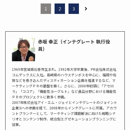
1
2
3
赤坂 幸正（インテグレート 執行役
員）
1969年宮城県石巻市生まれ。1992年大学卒業後、PR会社株式会社
コムデックスに入社。長崎県のハウステンボスを中心に、福岡や佐
賀などを巻き込んだディスティネーション企画を推進するなど、マ
ーケティングＰＲの基盤を築く。さらに、2000年初頭に「アセロ
ラ」「ココア」「機能性ヨーグルト」など食品分野における機能性
ＰＲのプロジェクトに数多く参画。
2007年株式会社アイ・エム・ジェイとインテグレートのジョイント
企業3iへの参画を経て、2008年からインテグレートに所属。アカウ
ントプランナーとして、マーケティング課題解決に向けた戦略シナ
リオとコンテンツ制作、統合型エグゼキューションプランニングに
従事。