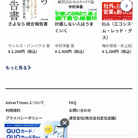
さよなら 統合報告書
計画しない人はうま
ELG（エコシステ
くいく
ム・レッド・グロ
ス）
ウィルズ・パンハウス 著
中村洋基 著
梅木俊成・井上拓海 
¥ 2,200円（税込）
¥ 2,420円（税込）
¥ 2,200円（税込）
もっと見る
AdverTimes.について
FAQ
利用規約
お問い合わせ
プライバシーポリシー
運営会社(株式会社宣伝会議)
利用者情報の外部送信について