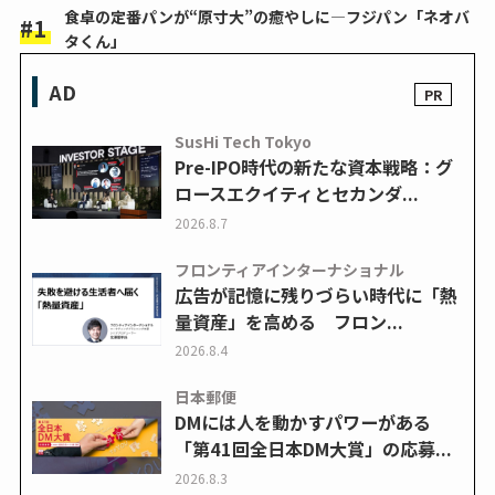
食卓の定番パンが“原寸大”の癒やしに―フジパン「ネオバ
タくん」
AD
SusHi Tech Tokyo
Pre-IPO時代の新たな資本戦略：グ
ロースエクイティとセカンダ...
2026.8.7
フロンティアインターナショナル
広告が記憶に残りづらい時代に「熱
量資産」を高める フロン...
2026.8.4
日本郵便
DMには人を動かすパワーがある
「第41回全日本DM大賞」の応募...
2026.8.3