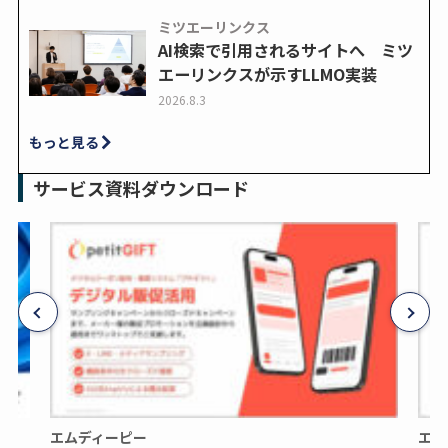
ミツエーリンクス
AI検索で引用されるサイトへ ミツ
エーリンクスが示すLLMO実装
2026.8.3
もっと見る
サービス資料ダウンロード
エムディーピー
エム