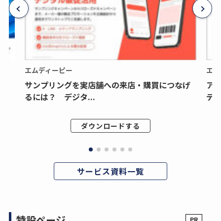
エムディーピー
エム
サンプリングを実店舗への来店・購買につなげ
ア
るには？ デジタ...
デジ
ダウンロードする
サービス資料一覧
特設ページ