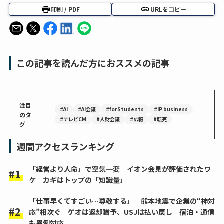
印刷 / PDF
URLをコピー
この記事を読んだ方におススメの記事
注目
#AI
#AI会議
#forStudents
#IP business
｜
のタ
#テレビCM
#人財会議
#広報
#転売
グ
週間アクセスランキング
「経営より人命」で空気一変 イオン会見が評価されたワ
ケ カギはトップの「知識量」
「仕事早くてすごい…尊敬する」 熊本地震で企業の“神対
応”相次ぐ ゲオは返却猶予、USJは払い戻し 宿泊・通信
も異例対応