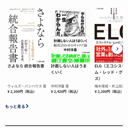
さよなら 統合報告書
計画しない人はうま
ELG（エコシステ
くいく
ム・レッド・グロ
ス）
ウィルズ・パンハウス 著
中村洋基 著
梅木俊成・井上拓海 
¥ 2,200円（税込）
¥ 2,420円（税込）
¥ 2,200円（税込）
もっと見る