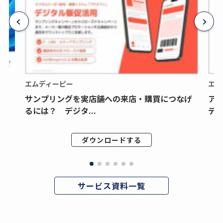
エムディーピー
エム
サンプリングを実店舗への来店・購買につなげ
ア
るには？ デジタ...
デジ
ダウンロードする
サービス資料一覧