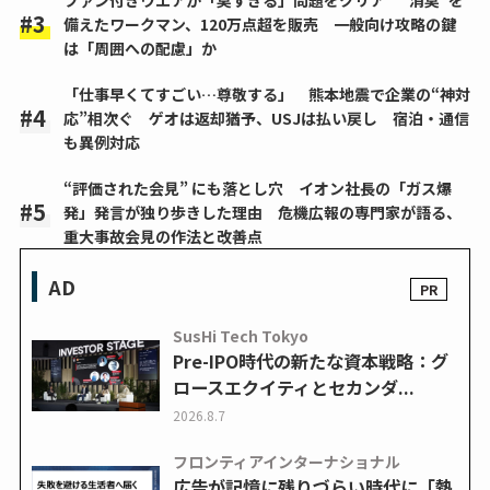
備えたワークマン、120万点超を販売 一般向け攻略の鍵
は「周囲への配慮」か
「仕事早くてすごい…尊敬する」 熊本地震で企業の“神対
応”相次ぐ ゲオは返却猶予、USJは払い戻し 宿泊・通信
も異例対応
“評価された会見” にも落とし穴 イオン社長の「ガス爆
発」発言が独り歩きした理由 危機広報の専門家が語る、
重大事故会見の作法と改善点
AD
SusHi Tech Tokyo
Pre-IPO時代の新たな資本戦略：グ
ロースエクイティとセカンダ...
2026.8.7
フロンティアインターナショナル
広告が記憶に残りづらい時代に「熱