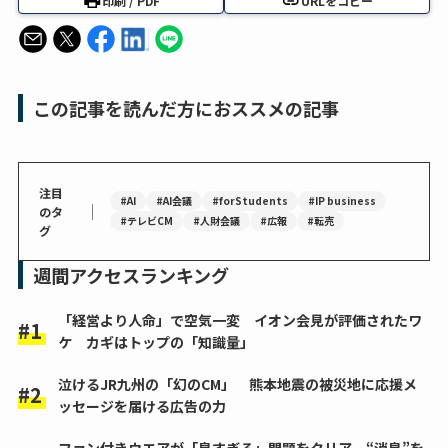
印刷 / PDF
URLをコピー
この記事を読んだ方におススメの記事
注目
#AI
#AI会議
#forStudents
#IP business
｜
のタ
#テレビCM
#人財会議
#広報
#転売
グ
週間アクセスランキング
「経営より人命」で空気一変 イオン会見が評価されたワ
ケ カギはトップの「知識量」
泣けるJR九州の「幻のCM」 熊本地震の被災地に応援メ
ッセージを届ける広告の力
ファン付きウエアが「臭すぎる」問題をクリア “消臭”を