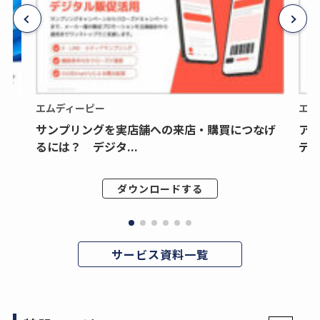
エムディーピー
エム
サンプリングを実店舗への来店・購買につなげ
ア
るには？ デジタ...
デジ
ダウンロードする
サービス資料一覧