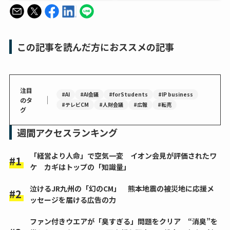
この記事を読んだ方におススメの記事
注目
#AI
#AI会議
#forStudents
#IP business
｜
のタ
#テレビCM
#人財会議
#広報
#転売
グ
週間アクセスランキング
「経営より人命」で空気一変 イオン会見が評価されたワ
ケ カギはトップの「知識量」
泣けるJR九州の「幻のCM」 熊本地震の被災地に応援メ
ッセージを届ける広告の力
ファン付きウエアが「臭すぎる」問題をクリア “消臭”を