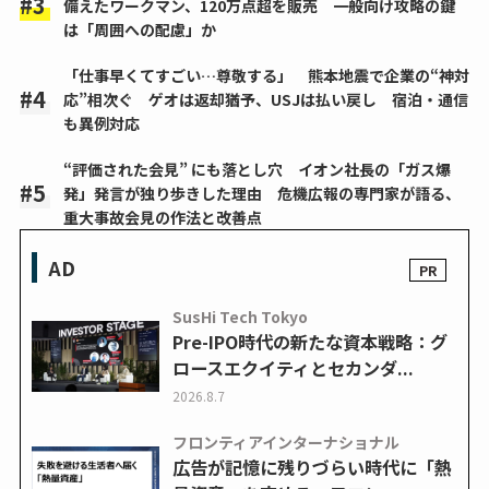
備えたワークマン、120万点超を販売 一般向け攻略の鍵
は「周囲への配慮」か
「仕事早くてすごい…尊敬する」 熊本地震で企業の“神対
応”相次ぐ ゲオは返却猶予、USJは払い戻し 宿泊・通信
も異例対応
“評価された会見” にも落とし穴 イオン社長の「ガス爆
発」発言が独り歩きした理由 危機広報の専門家が語る、
重大事故会見の作法と改善点
AD
SusHi Tech Tokyo
Pre-IPO時代の新たな資本戦略：グ
ロースエクイティとセカンダ...
2026.8.7
フロンティアインターナショナル
広告が記憶に残りづらい時代に「熱