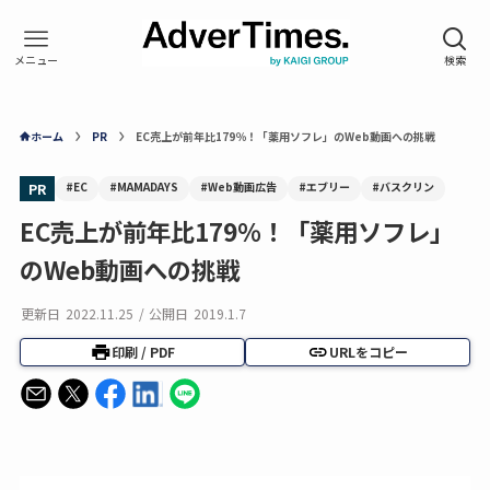
ホーム
PR
EC売上が前年比179％！「薬用ソフレ」のWeb動画への挑戦
#EC
#MAMADAYS
#Web動画広告
#エブリー
#バスクリン
PR
EC売上が前年比179％！「薬用ソフレ」
のWeb動画への挑戦
更新日
2022.11.25
/
公開日
2019.1.7
印刷 / PDF
URLをコピー