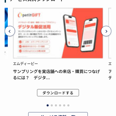
エムディーピー
エム
サンプリングを実店舗への来店・購買につなげ
ア
るには？ デジタ...
デジ
ダウンロードする