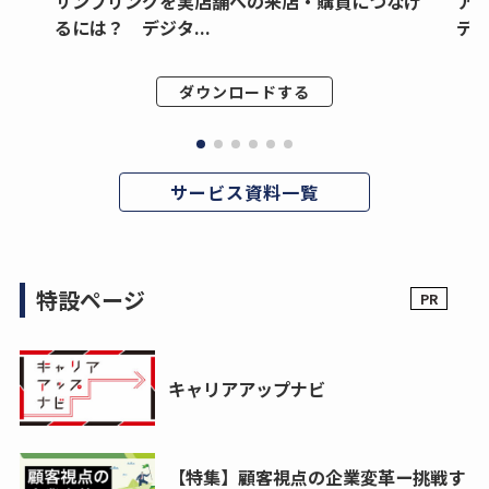
サンプリングを実店舗への来店・購買につなげ
ア
るには？ デジタ...
デジ
ダウンロードする
サービス資料一覧
特設ページ
キャリアアップナビ
【特集】顧客視点の企業変革ー挑戦す