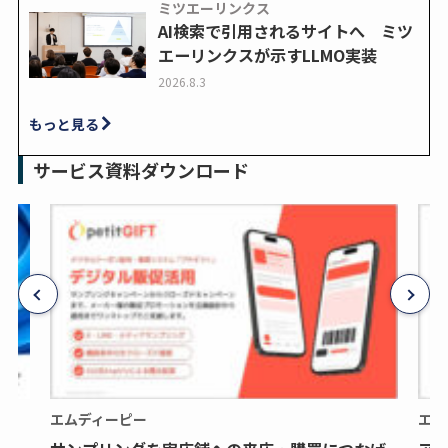
ミツエーリンクス
AI検索で引用されるサイトへ ミツ
エーリンクスが示すLLMO実装
2026.8.3
もっと見る
サービス資料ダウンロード
エムディーピー
エム