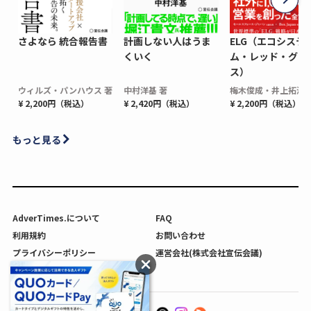
さよなら 統合報告書
計画しない人はうま
ELG（エコシステ
くいく
ム・レッド・グロ
ス）
ウィルズ・パンハウス 著
中村洋基 著
梅木俊成・井上拓海 
¥ 2,200円（税込）
¥ 2,420円（税込）
¥ 2,200円（税込）
もっと見る
AdverTimes.について
FAQ
利用規約
お問い合わせ
プライバシーポリシー
運営会社(株式会社宣伝会議)
利用者情報の外部送信について