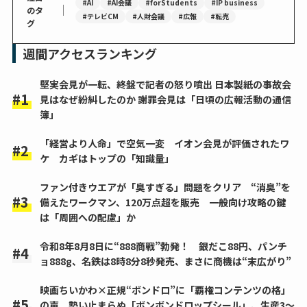
#AI
#AI会議
#forStudents
#IP business
｜
のタ
#テレビCM
#人財会議
#広報
#転売
グ
週間アクセスランキング
堅実会見が一転、終盤で記者の怒り噴出 日本製紙の事故会
見はなぜ紛糾したのか 謝罪会見は「日頃の広報活動の通信
簿」
「経営より人命」で空気一変 イオン会見が評価されたワ
ケ カギはトップの「知識量」
ファン付きウエアが「臭すぎる」問題をクリア “消臭”を
備えたワークマン、120万点超を販売 一般向け攻略の鍵
は「周囲への配慮」か
令和8年8月8日に“888商戦”勃発！ 銀だこ88円、パンチ
ョ888g、名鉄は8時8分8秒発売、まさに商機は“末広がり”
映画ちいかわ×正規“ボンドロ”に「覇権コンテンツの格」
の声 勢い止まらぬ「ボンボンドロップシール」、生産3～