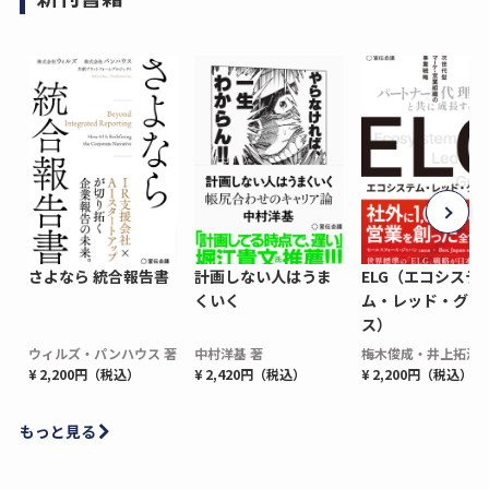
さよなら 統合報告書
計画しない人はうま
ELG（エコシステ
くいく
ム・レッド・グロ
ス）
ウィルズ・パンハウス 著
中村洋基 著
梅木俊成・井上拓海 
¥ 2,200円（税込）
¥ 2,420円（税込）
¥ 2,200円（税込）
もっと見る