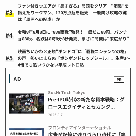
ファン付きウエアが「臭すぎる」問題をクリア “消臭”を
備えたワークマン、120万点超を販売 一般向け攻略の鍵
は「周囲への配慮」か
令和8年8月8日に“888商戦”勃発！ 銀だこ88円、パンチ
ョ888g、名鉄は8時8分8秒発売、まさに商機は“末広がり”
映画ちいかわ×正規“ボンドロ”に「覇権コンテンツの格」
の声 勢い止まらぬ「ボンボンドロップシール」、生産3～
4倍でも追いつかない平成レトロ熱
AD
SusHi Tech Tokyo
Pre-IPO時代の新たな資本戦略：グ
ロースエクイティとセカンダ...
2026.8.7
フロンティアインターナショナル
広告が記憶に残りづらい時代に「熱