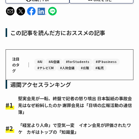
この記事を読んだ方におススメの記事
注目
#AI
#AI会議
#forStudents
#IP business
｜
のタ
#テレビCM
#人財会議
#広報
#転売
グ
週間アクセスランキング
堅実会見が一転、終盤で記者の怒り噴出 日本製紙の事故会
見はなぜ紛糾したのか 謝罪会見は「日頃の広報活動の通信
簿」
「経営より人命」で空気一変 イオン会見が評価されたワ
ケ カギはトップの「知識量」