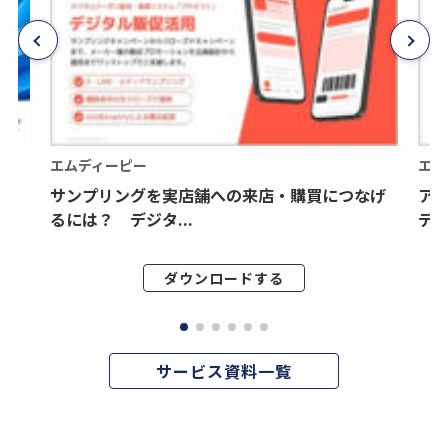
エムディーピー
エム
サンプリングを実店舗への来店・購買につなげ
ア
るには？ デジタ...
デジ
ダウンロードする
サービス資料一覧