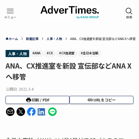
ホーム
新着記事
人事・人物
ANA、CX推進室を新設 宣伝部などANA Xへ移管
#ANA
#CX
#CX推進室
#全日本空輸
人事・人物
ANA、CX推進室を新設 宣伝部などANA X
へ移管
公開日
2021.3.4
印刷 / PDF
URLをコピー