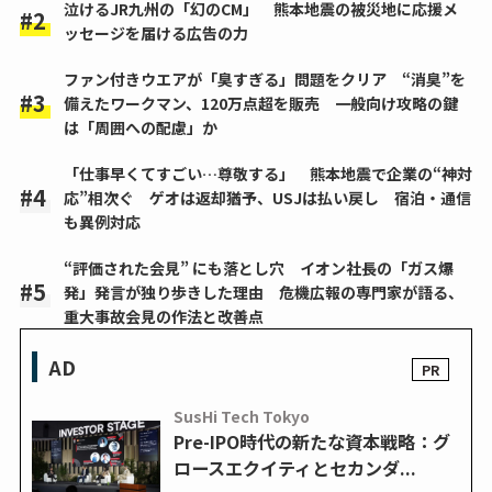
泣けるJR九州の「幻のCM」 熊本地震の被災地に応援メ
ッセージを届ける広告の力
ファン付きウエアが「臭すぎる」問題をクリア “消臭”を
備えたワークマン、120万点超を販売 一般向け攻略の鍵
は「周囲への配慮」か
「仕事早くてすごい…尊敬する」 熊本地震で企業の“神対
応”相次ぐ ゲオは返却猶予、USJは払い戻し 宿泊・通信
も異例対応
“評価された会見” にも落とし穴 イオン社長の「ガス爆
発」発言が独り歩きした理由 危機広報の専門家が語る、
重大事故会見の作法と改善点
AD
SusHi Tech Tokyo
Pre-IPO時代の新たな資本戦略：グ
ロースエクイティとセカンダ...