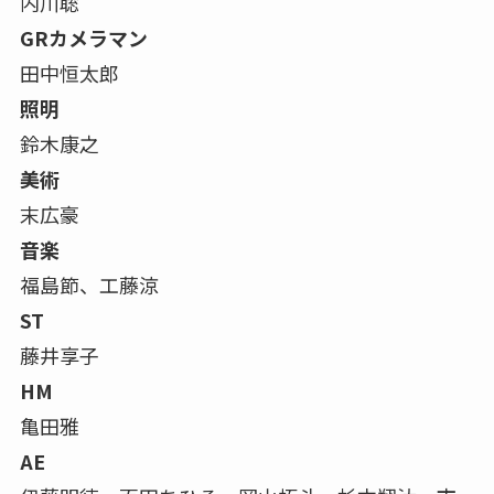
内川聡
GRカメラマン
田中恒太郎
照明
鈴木康之
美術
末広豪
音楽
福島節、工藤涼
ST
藤井享子
HM
亀田雅
AE