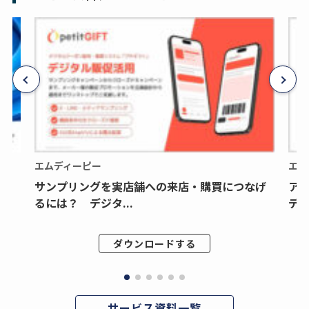
エムディーピー
エム
サンプリングを実店舗への来店・購買につなげ
ア
るには？ デジタ...
デジ
ダウンロードする
サービス資料一覧