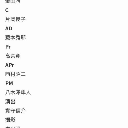
金田靖
C
片岡良子
AD
藏本秀耶
Pr
高宮寛
APr
西村昭二
PM
八木澤隼人
演出
實守信介
撮影