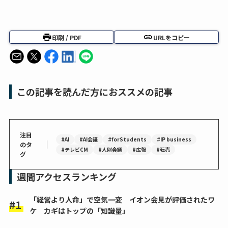
印刷 / PDF
URLをコピー
この記事を読んだ方におススメの記事
注目
#AI
#AI会議
#forStudents
#IP business
｜
のタ
#テレビCM
#人財会議
#広報
#転売
グ
週間アクセスランキング
「経営より人命」で空気一変 イオン会見が評価されたワ
ケ カギはトップの「知識量」