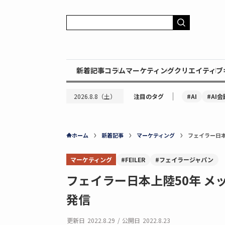
新着記事
コラム
マーケティング
クリエイティブ
｜
#AI
#AI会
2026.8.8（土）
注目のタグ
ホーム
新着記事
マーケティング
フェイラー日本
マーケティング
#FEILER
#フェイラージャパン
フェイラー日本上陸50年 
発信
更新日
2022.8.29
/
公開日
2022.8.23