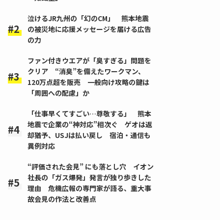
泣けるJR九州の「幻のCM」 熊本地震
の被災地に応援メッセージを届ける広告
の力
ファン付きウエアが「臭すぎる」問題を
クリア “消臭”を備えたワークマン、
120万点超を販売 一般向け攻略の鍵は
「周囲への配慮」か
「仕事早くてすごい…尊敬する」 熊本
地震で企業の“神対応”相次ぐ ゲオは返
却猶予、USJは払い戻し 宿泊・通信も
異例対応
“評価された会見” にも落とし穴 イオン
社長の「ガス爆発」発言が独り歩きした
理由 危機広報の専門家が語る、重大事
故会見の作法と改善点