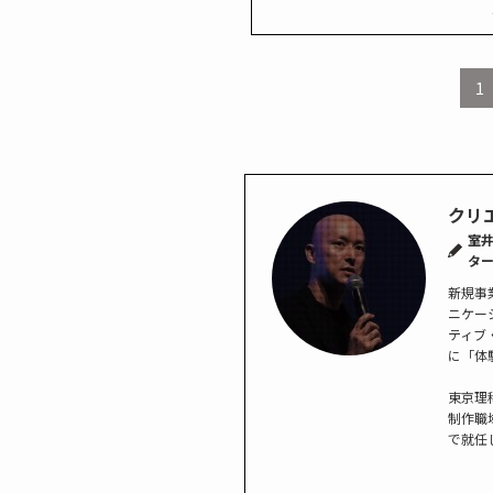
1
クリ
室井
タ
新規事
ニケー
ティブ
に「体
東京理
制作職
で就任し