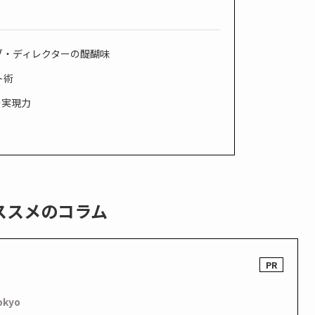
ブ・ディレクターの醍醐味
ト術
の実現力
ススメのコラム
okyo