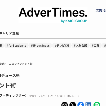
広告掲
キャリア支援
議
#forStudents
#IP business
#テレビCM
#人財会議
#広報
散型チームのマネジメント術
ロデュース術
ント術
ティブ・ディレクター）
更新日
2025.11.25
/
公開日
2023.3.10