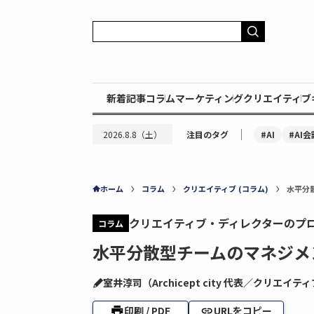
新着記事
コラム
マーケティング
クリエイティブ
｜
#AI
#AI会
2026.8.8（土）
注目のタグ
ホーム
コラム
クリエイティブ (コラム)
水平分
クリエイティブ・ディレクターのプ
コラム
水平分散型チームのマネジメ
室井淳司（Archicept city 代表／クリエイ
印刷 / PDF
URLをコピー