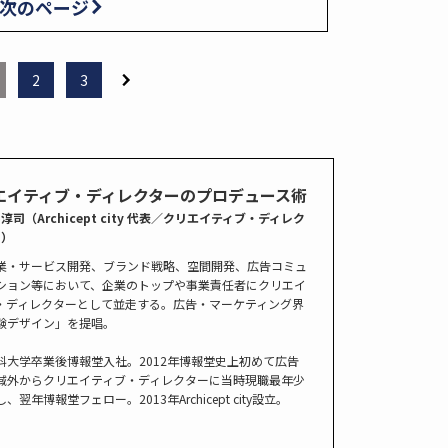
次のページ
2
3
エイティブ・ディレクターのプロデュース術
淳司（Archicept city 代表／クリエイティブ・ディレク
ー）
業・サービス開発、ブランド戦略、空間開発、広告コミュ
ション等において、企業のトップや事業責任者にクリエイ
・ディレクターとして並走する。広告・マーケティング界
験デザイン」を提唱。
科大学卒業後博報堂入社。2012年博報堂史上初めて広告
域外からクリエイティブ・ディレクターに当時現職最年少
、翌年博報堂フェロー。2013年Archicept city設立。