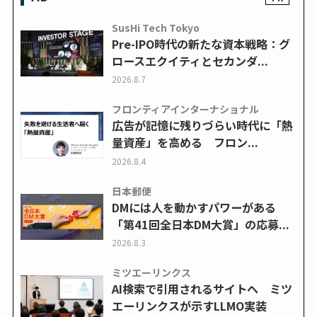
SusHi Tech Tokyo
Pre-IPO時代の新たな資本戦略：グ
ロースエクイティとセカンダ...
2026.8.7
フロンティアインターナショナル
広告が記憶に残りづらい時代に「熱
量資産」を高める フロン...
2026.8.4
日本郵便
DMには人を動かすパワーがある
「第41回全日本DM大賞」の応募...
2026.8.3
ミツエーリンクス
AI検索で引用されるサイトへ ミツ
エーリンクスが示すLLMO実装