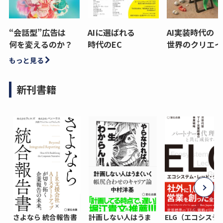
“会話型”広告は
AIに選ばれる
AI実装時代の
何を変えるのか？
時代のEC
世界のクリエイ
もっと見る
新刊書籍
さよなら 統合報告書
計画しない人はうま
ELG（エコシステ