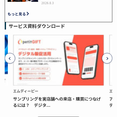
2026.8.3
もっと見る
サービス資料ダウンロード
エムディーピー
エム
サンプリングを実店舗への来店・購買につなげ
ア
るには？ デジタ...
デジ