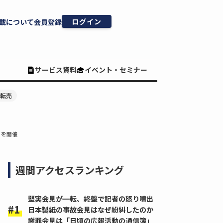
ログイン
載について
会員登録
サービス資料
イベント・セミナー
#転売
y」を開催
週間アクセスランキング
堅実会見が一転、終盤で記者の怒り噴出
日本製紙の事故会見はなぜ紛糾したのか
謝罪会見は「日頃の広報活動の通信簿」