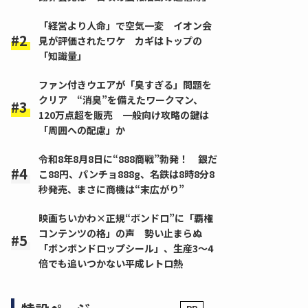
「経営より人命」で空気一変 イオン会
見が評価されたワケ カギはトップの
「知識量」
ファン付きウエアが「臭すぎる」問題を
クリア “消臭”を備えたワークマン、
120万点超を販売 一般向け攻略の鍵は
「周囲への配慮」か
令和8年8月8日に“888商戦”勃発！ 銀だ
こ88円、パンチョ888g、名鉄は8時8分8
秒発売、まさに商機は“末広がり”
映画ちいかわ×正規“ボンドロ”に「覇権
コンテンツの格」の声 勢い止まらぬ
「ボンボンドロップシール」、生産3～4
倍でも追いつかない平成レトロ熱