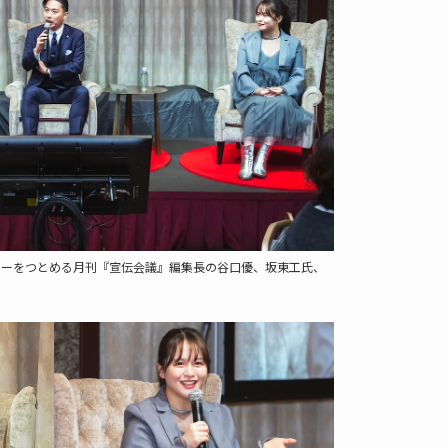
クターをつとめる月刊『宣伝会議』編集長の谷口優、坂東工氏、