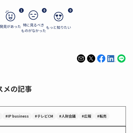
1
0
0
特に見るべき
発見があった
もっと知りたい
ものがなかった
スメの記事
#IP business
#テレビCM
#人財会議
#広報
#転売