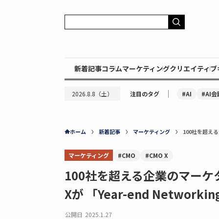
新着記事
コラム
マーケティング
クリエイティブ
｜
#AI
#AI会
2026.8.8（土）
注目のタグ
ホーム
新着記事
マーケティング
100社を超える
マーケティング
#CMO
#CMO X
100社を超える企業のマーケ
Xが 「Year-end Network
公開日
2025.1.27