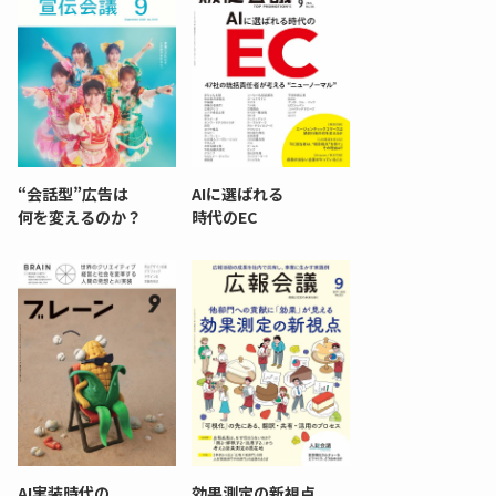
“会話型”広告は
AIに選ばれる
何を変えるのか？
時代のEC
AI実装時代の
効果測定の新視点