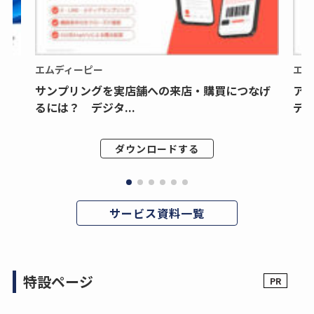
エムディーピー
エム
サンプリングを実店舗への来店・購買につなげ
ア
るには？ デジタ...
デジ
ダウンロードする
サービス資料一覧
特設ページ