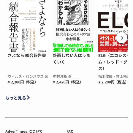
さよなら 統合報告書
計画しない人はうま
ELG（エコシステ
くいく
ム・レッド・グロ
ス）
ウィルズ・パンハウス 著
中村洋基 著
梅木俊成・井上拓海 
¥ 2,200円（税込）
¥ 2,420円（税込）
¥ 2,200円（税込）
もっと見る
AdverTimes.について
FAQ