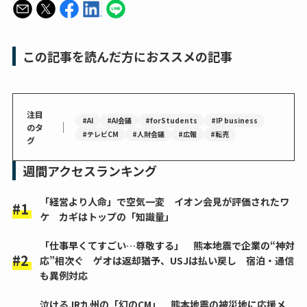
この記事を読んだ方におススメの記事
注目
#AI
#AI会議
#forStudents
#IP business
｜
のタ
#テレビCM
#人財会議
#広報
#転売
グ
週間アクセスランキング
「経営より人命」で空気一変 イオン会見が評価されたワ
ケ カギはトップの「知識量」
「仕事早くてすごい…尊敬する」 熊本地震で企業の“神対
応”相次ぐ ゲオは返却猶予、USJは払い戻し 宿泊・通信
も異例対応
泣けるJR九州の「幻のCM」 熊本地震の被災地に応援メ