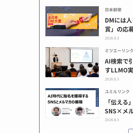
日本郵便
DMには人
賞」の応
2026.8.3
ミツエーリン
AI検索
すLLMO
2026.8.3
ユミルリンク
「伝える
SNS×メ
2026.8.3