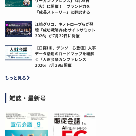
リーカンファレンス」8月25日
（火）に開催！ ブランド力を
「成長ストーリー」に翻訳する
江崎グリコ、キノトロープらが登
壇「成功戦略Webサイトサミット
2026」が7月22日に開催
【日揮HD、デンソーら登壇】人事
データ活用のロードマップを紐解
く「人財会議カンファレンス
2026」7月29日開催
もっと見る
雑誌・最新号