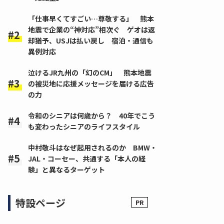
「仕事早くてすごい…尊敬する」 熊本
地震で企業の“神対応”相次ぐ ゲオは返
却猶予、USJは払い戻し 宿泊・通信も
異例対応
泣けるJR九州の「幻のCM」 熊本地震
の被災地に応援メッセージを届ける広告
の力
令和のシニアは何歳から？ 40年でこう
も変わったシニアのライフスタイル
中村敬斗はなぜ起用されるのか BMW・
JAL・コーセー、共通する「本人の経
験」と異なるターゲット
特設ページ