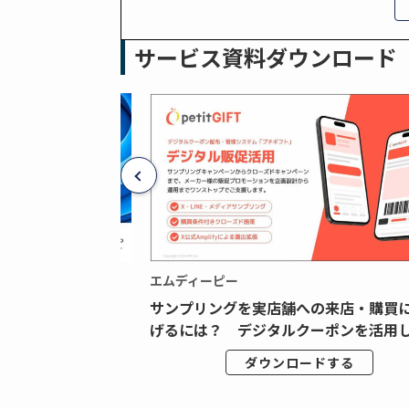
サービス資料ダウンロード
エムディーピー
広告データの“可視
サンプリングを実店舗への来店・購買
ジタル広告内製...
げるには？ デジタルクーポンを活用し.
ドする
ダウンロードする