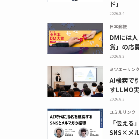
ド」
2026.8.4
日本郵便
DMには人
賞」の応
2026.8.3
ミツエーリン
AI検索
すLLMO
2026.8.3
ユミルリンク
「伝える
SNS×メ