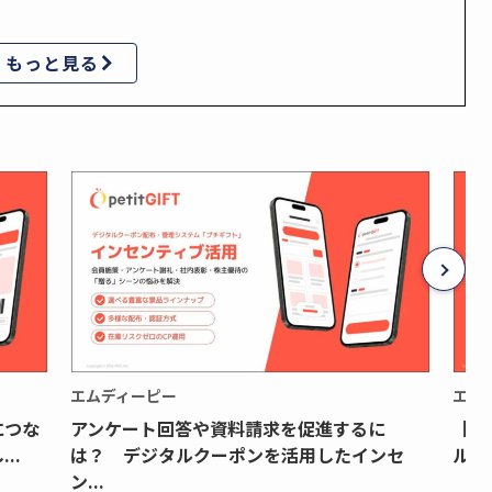
もっと見る
エムディーピー
エム
につな
アンケート回答や資料請求を促進するに
【月
..
は？ デジタルクーポンを活用したインセ
ルク
ン...