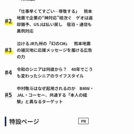
「仕事早くてすごい…尊敬する」 熊本
地震で企業の“神対応”相次ぐ ゲオは返
却猶予、USJは払い戻し 宿泊・通信も
異例対応
泣けるJR九州の「幻のCM」 熊本地震
の被災地に応援メッセージを届ける広告
の力
令和のシニアは何歳から？ 40年でこう
も変わったシニアのライフスタイル
中村敬斗はなぜ起用されるのか BMW・
JAL・コーセー、共通する「本人の経
験」と異なるターゲット
特設ページ