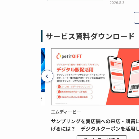
2026.8.3
サービス資料ダウンロード
エムディーピー
広告データの“可視
サンプリングを実店舗への来店・購買
ジタル広告内製...
げるには？ デジタルクーポンを活用し.