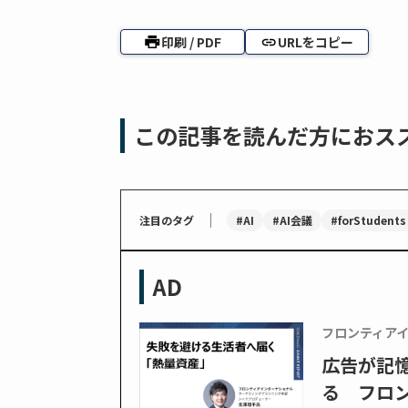
印刷 / PDF
URLをコピー
この記事を読んだ方におス
｜
#AI
#AI会議
#forStudents
注目のタグ
AD
フロンティア
広告が記
る フロン