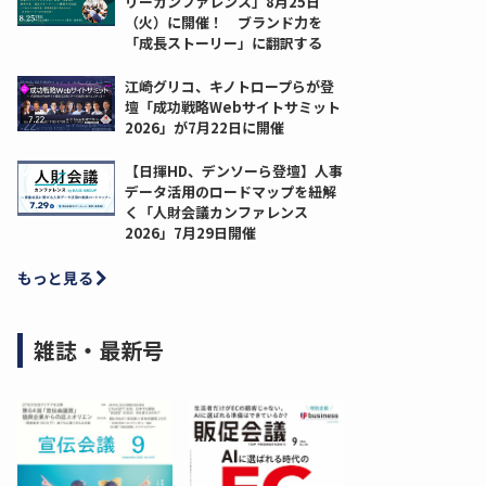
リーカンファレンス」8月25日
（火）に開催！ ブランド力を
「成長ストーリー」に翻訳する
江崎グリコ、キノトロープらが登
壇「成功戦略Webサイトサミット
2026」が7月22日に開催
【日揮HD、デンソーら登壇】人事
データ活用のロードマップを紐解
く「人財会議カンファレンス
2026」7月29日開催
もっと見る
雑誌・最新号