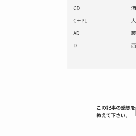
CD
酒
C＋PL
大
AD
藤
D
西
この記事の感想を
教えて下さい。