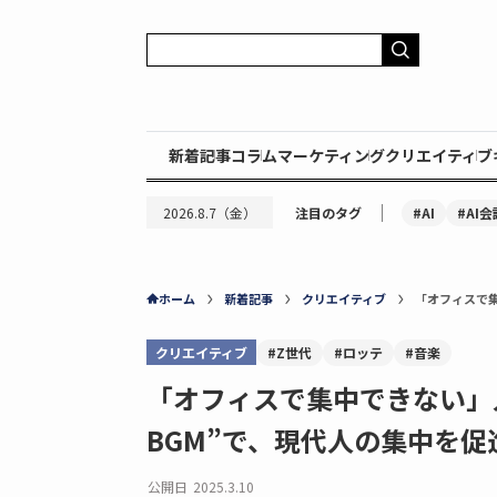
新着記事
コラム
マーケティング
クリエイティブ
｜
#AI
#AI会
2026.8.7（金）
注目のタグ
ホーム
新着記事
クリエイティブ
「オフィスで集
クリエイティブ
#Z世代
#ロッテ
#音楽
「オフィスで集中できない」
BGM”で、現代人の集中を促
公開日
2025.3.10