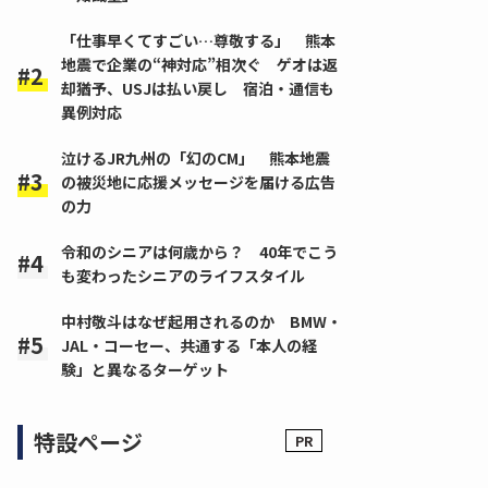
「仕事早くてすごい…尊敬する」 熊本
地震で企業の“神対応”相次ぐ ゲオは返
却猶予、USJは払い戻し 宿泊・通信も
異例対応
泣けるJR九州の「幻のCM」 熊本地震
の被災地に応援メッセージを届ける広告
の力
令和のシニアは何歳から？ 40年でこう
も変わったシニアのライフスタイル
中村敬斗はなぜ起用されるのか BMW・
JAL・コーセー、共通する「本人の経
験」と異なるターゲット
特設ページ