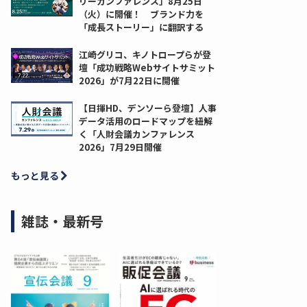
リーカンファレンス」8月25日
（火）に開催！ ブランド力を
「成長ストーリー」に翻訳する
江崎グリコ、キノトロープらが登
壇「成功戦略Webサイトサミット
2026」が7月22日に開催
【日揮HD、デンソーら登壇】人事
データ活用のロードマップを紐解
く「人財会議カンファレンス
2026」7月29日開催
もっと見る
雑誌・最新号