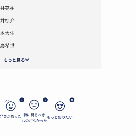
井亮祐
井椋介
本大生
島希世
もっと見る
1
0
0
特に見るべき
発見があった
もっと知りたい
ものがなかった