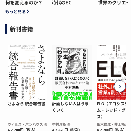
何を変えるのか？
時代のEC
世界のクリエイ
もっと見る
新刊書籍
さよなら 統合報告書
計画しない人はうま
ELG（エコシステ
くいく
ム・レッド・グロ
ス）
ウィルズ・パンハウス 著
中村洋基 著
梅木俊成・井上拓海 
¥ 2,200円（税込）
¥ 2,420円（税込）
¥ 2,200円（税込）