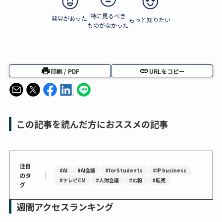
特に見るべき
発見があった
もっと知りたい
ものがなかった
印刷 / PDF
URLをコピー
この記事を読んだ方におススメの記事
注目
#AI
#AI会議
#forStudents
#IP business
｜
のタ
#テレビCM
#人財会議
#広報
#転売
グ
週間アクセスランキング