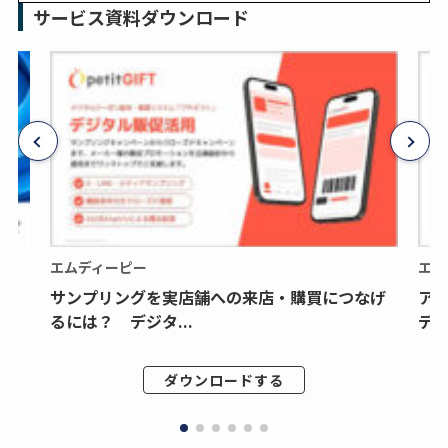
サービス資料ダウンロード
エムディーピー
エム
サンプリングを実店舗への来店・購買につなげ
ア
るには？ デジタ...
デジ
ダウンロードする