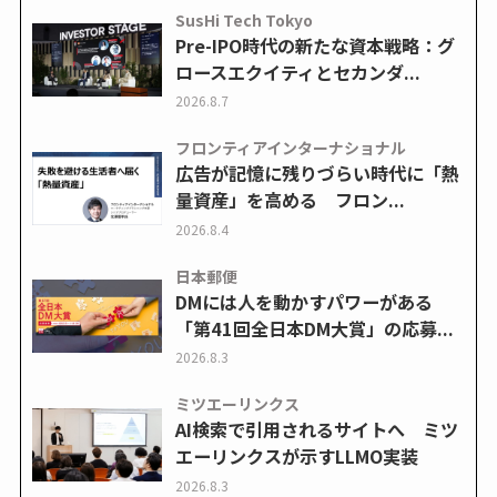
SusHi Tech Tokyo
Pre-IPO時代の新たな資本戦略：グ
ロースエクイティとセカンダ...
2026.8.7
フロンティアインターナショナル
広告が記憶に残りづらい時代に「熱
量資産」を高める フロン...
2026.8.4
日本郵便
DMには人を動かすパワーがある
「第41回全日本DM大賞」の応募...
2026.8.3
ミツエーリンクス
AI検索で引用されるサイトへ ミツ
エーリンクスが示すLLMO実装
2026.8.3