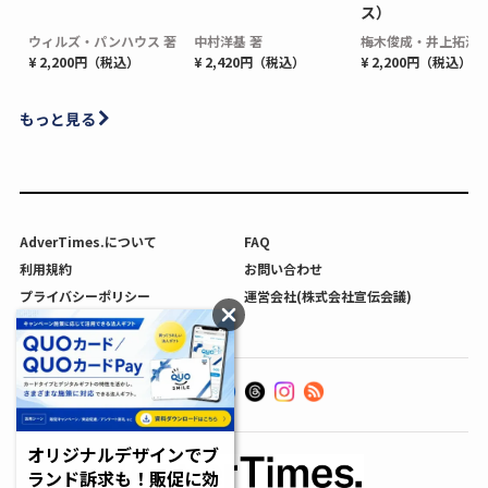
ス）
ウィルズ・パンハウス 著
中村洋基 著
梅木俊成・井上拓海 
¥ 2,200円（税込）
¥ 2,420円（税込）
¥ 2,200円（税込）
もっと見る
AdverTimes.について
FAQ
利用規約
お問い合わせ
プライバシーポリシー
運営会社(株式会社宣伝会議)
利用者情報の外部送信について
オリジナルデザインでブ
ランド訴求も！販促に効