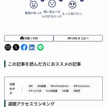
特に見るべき
発見があった
もっと知りたい
ものがなかった
印刷 / PDF
URLをコピー
この記事を読んだ方におススメの記事
注目
#AI
#AI会議
#forStudents
#IP business
｜
のタ
#テレビCM
#人財会議
#広報
#転売
グ
週間アクセスランキング