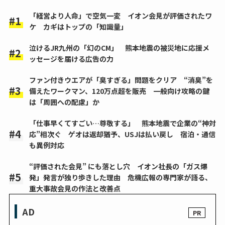
「経営より人命」で空気一変 イオン会見が評価されたワ
ケ カギはトップの「知識量」
泣けるJR九州の「幻のCM」 熊本地震の被災地に応援メ
ッセージを届ける広告の力
ファン付きウエアが「臭すぎる」問題をクリア “消臭”を
備えたワークマン、120万点超を販売 一般向け攻略の鍵
は「周囲への配慮」か
「仕事早くてすごい…尊敬する」 熊本地震で企業の“神対
応”相次ぐ ゲオは返却猶予、USJは払い戻し 宿泊・通信
も異例対応
“評価された会見” にも落とし穴 イオン社長の「ガス爆
発」発言が独り歩きした理由 危機広報の専門家が語る、
重大事故会見の作法と改善点
AD