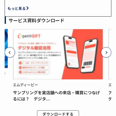
もっと見る
サービス資料ダウンロード
エムディーピー
エム
サンプリングを実店舗への来店・購買につなげ
ア
るには？ デジタ...
デジ
ダウンロードする