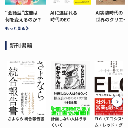
“会話型”広告は
AIに選ばれる
AI実装時代の
何を変えるのか？
時代のEC
世界のクリエイ
もっと見る
新刊書籍
さよなら 統合報告書
計画しない人はうま
ELG（エコシステ
くいく
ム・レッド・グロ