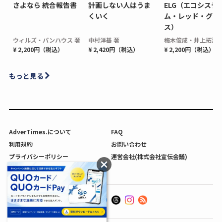
さよなら 統合報告書
計画しない人はうま
ELG（エコシステ
くいく
ム・レッド・グロ
ス）
ウィルズ・パンハウス 著
中村洋基 著
梅木俊成・井上拓海 
¥ 2,200円（税込）
¥ 2,420円（税込）
¥ 2,200円（税込）
もっと見る
AdverTimes.について
FAQ
利用規約
お問い合わせ
プライバシーポリシー
運営会社(株式会社宣伝会議)
利用者情報の外部送信について