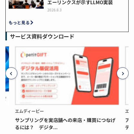
エーリンクスが示すLLMO実装
2026.8.3
もっと見る
サービス資料ダウンロード
エムディーピー
エム
サンプリングを実店舗への来店・購買につなげ
ア
るには？ デジタ...
デジ