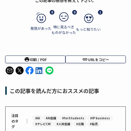
この記事の感想を教えて下さい。
0
0
1
特に見るべき
発見があった
もっと知りたい
ものがなかった
印刷 / PDF
URLをコピー
この記事を読んだ方におススメの記事
注目
#AI
#AI会議
#forStudents
#IP business
｜
のタ
#テレビCM
#人財会議
#広報
#転売
グ