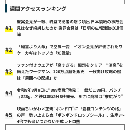
週間アクセスランキング
堅実会見が一転、終盤で記者の怒り噴出 日本製紙の事故会
見はなぜ紛糾したのか 謝罪会見は「日頃の広報活動の通信
簿」
「経営より人命」で空気一変 イオン会見が評価されたワ
ケ カギはトップの「知識量」
ファン付きウエアが「臭すぎる」問題をクリア “消臭”を
備えたワークマン、120万点超を販売 一般向け攻略の鍵
は「周囲への配慮」か
令和8年8月8日に“888商戦”勃発！ 銀だこ88円、パンチ
ョ888g、名鉄は8時8分8秒発売、まさに商機は“末広がり”
映画ちいかわ×正規“ボンドロ”に「覇権コンテンツの格」
の声 勢い止まらぬ「ボンボンドロップシール」、生産3～
4倍でも追いつかない平成レトロ熱