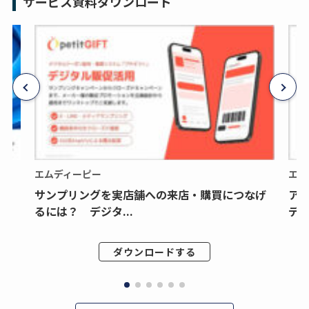
サービス資料ダウンロード
エムディーピー
エム
サンプリングを実店舗への来店・購買につなげ
ア
るには？ デジタ...
デジ
ダウンロードする