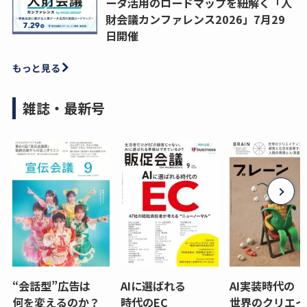
ータ活用のロードマップを紐解く「人
財会議カンファレンス2026」7月29
日開催
もっと見る
雑誌・最新号
“会話型”広告は
AIに選ばれる
AI実装時代の
何を変えるのか？
時代のEC
世界のクリエイ