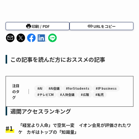
印刷 / PDF
URLをコピー
この記事を読んだ方におススメの記事
注目
#AI
#AI会議
#forStudents
#IP business
｜
のタ
#テレビCM
#人財会議
#広報
#転売
グ
週間アクセスランキング
「経営より人命」で空気一変 イオン会見が評価されたワ
ケ カギはトップの「知識量」