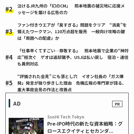
泣けるJR九州の「幻のCM」 熊本地震の被災地に応援メ
ッセージを届ける広告の力
ファン付きウエアが「臭すぎる」問題をクリア “消臭”を
備えたワークマン、120万点超を販売 一般向け攻略の鍵
は「周囲への配慮」か
「仕事早くてすごい…尊敬する」 熊本地震で企業の“神対
応”相次ぐ ゲオは返却猶予、USJは払い戻し 宿泊・通信
も異例対応
“評価された会見” にも落とし穴 イオン社長の「ガス爆
発」発言が独り歩きした理由 危機広報の専門家が語る、
重大事故会見の作法と改善点
AD
SusHi Tech Tokyo
Pre-IPO時代の新たな資本戦略：グ
ロースエクイティとセカンダ...