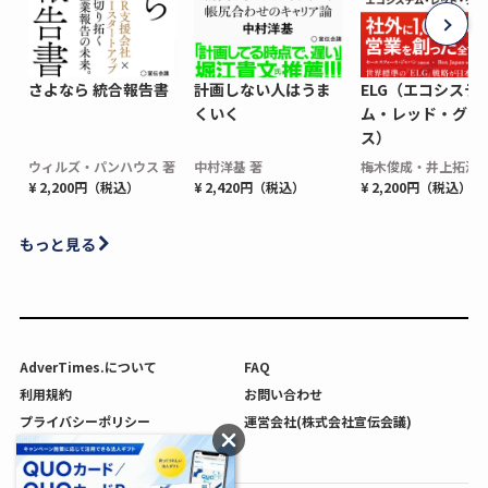
さよなら 統合報告書
計画しない人はうま
ELG（エコシステ
くいく
ム・レッド・グロ
ス）
ウィルズ・パンハウス 著
中村洋基 著
梅木俊成・井上拓海 
¥ 2,200円（税込）
¥ 2,420円（税込）
¥ 2,200円（税込）
もっと見る
AdverTimes.について
FAQ
利用規約
お問い合わせ
プライバシーポリシー
運営会社(株式会社宣伝会議)
利用者情報の外部送信について