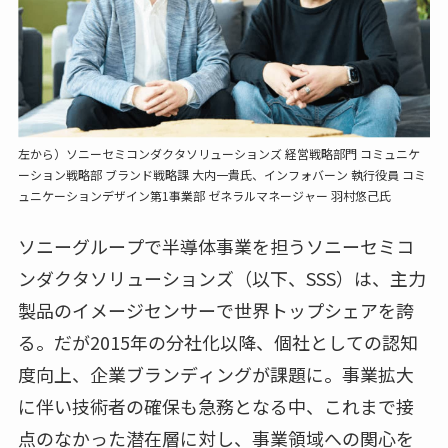
左から）ソニーセミコンダクタソリューションズ 経営戦略部門 コミュニケ
ーション戦略部 ブランド戦略課 大内一貴氏、インフォバーン 執行役員 コミ
ュニケーションデザイン第1事業部 ゼネラルマネージャー 羽村悠己氏
ソニーグループで半導体事業を担うソニーセミコ
ンダクタソリューションズ（以下、SSS）は、主力
製品のイメージセンサーで世界トップシェアを誇
る。だが2015年の分社化以降、個社としての認知
度向上、企業ブランディングが課題に。事業拡大
に伴い技術者の確保も急務となる中、これまで接
点のなかった潜在層に対し、事業領域への関心を