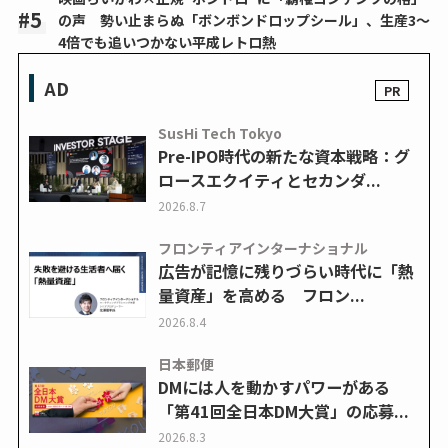
の声 勢い止まらぬ「ボンボンドロップシール」、生産3～
4倍でも追いつかない平成レトロ熱
AD
SusHi Tech Tokyo
Pre-IPO時代の新たな資本戦略：グ
ロースエクイティとセカンダ...
2026.8.7
フロンティアインターナショナル
広告が記憶に残りづらい時代に「熱
量資産」を高める フロン...
2026.8.4
日本郵便
DMには人を動かすパワーがある
「第41回全日本DM大賞」の応募...
2026.8.3