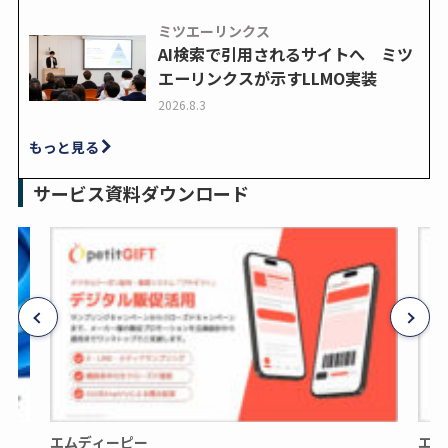
ミツエーリンクス
AI検索で引用されるサイトへ ミツ
エーリンクスが示すLLMO実装
2026.8.3
もっと見る
サービス資料ダウンロード
エムディーピー
エム