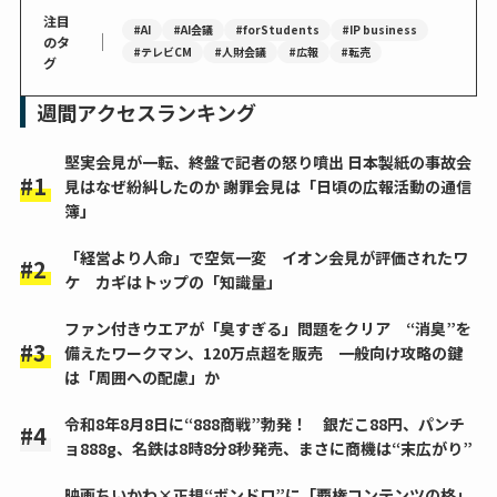
注目
#AI
#AI会議
#forStudents
#IP business
｜
のタ
#テレビCM
#人財会議
#広報
#転売
グ
週間アクセスランキング
堅実会見が一転、終盤で記者の怒り噴出 日本製紙の事故会
見はなぜ紛糾したのか 謝罪会見は「日頃の広報活動の通信
簿」
「経営より人命」で空気一変 イオン会見が評価されたワ
ケ カギはトップの「知識量」
ファン付きウエアが「臭すぎる」問題をクリア “消臭”を
備えたワークマン、120万点超を販売 一般向け攻略の鍵
は「周囲への配慮」か
令和8年8月8日に“888商戦”勃発！ 銀だこ88円、パンチ
ョ888g、名鉄は8時8分8秒発売、まさに商機は“末広がり”
映画ちいかわ×正規“ボンドロ”に「覇権コンテンツの格」