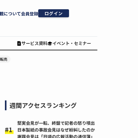
ログイン
載について
会員登録
サービス資料
イベント・セミナー
#転売
週間アクセスランキング
堅実会見が一転、終盤で記者の怒り噴出
日本製紙の事故会見はなぜ紛糾したのか
謝罪会見は「日頃の広報活動の通信簿」