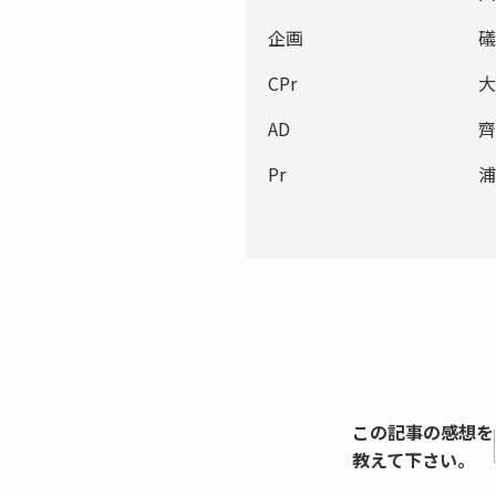
企画
礒
CPr
大
AD
齊
Pr
浦
この記事の感想を
教えて下さい。