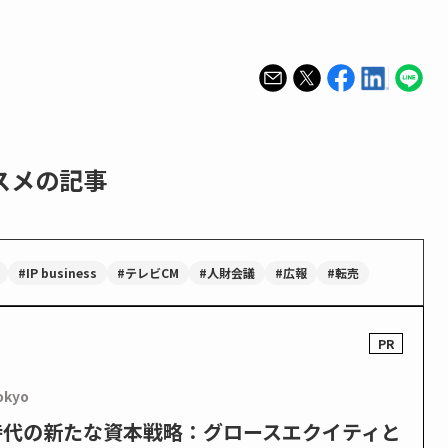
スメの記事
#IP business
#テレビCM
#人財会議
#広報
#転売
okyo
PO時代の新たな資本戦略：グロースエクイティと