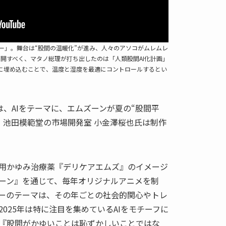
ー」。舞台は“股間の温暖化”が進み、人々のアソコがムレムレ
開すべく、マタノ総理が打ち出したのは「人類股間AI化計画」
I”を股間に埋め込むことで、温度と湿度を最適にコントロールするとい
、AIをテーマに、エムズーンが夏の“股間平
。池田模範堂の市場開発室 小金澤桜也氏は制作
用かゆみ治療薬『デリケアエムズ』のイメージ
ーン』を通じて、毎年オリジナルアニメを制
ーのテーマは、その年ごとの社会的関心やトレ
025年は特に注目を集めているAIをモチーフに
『股間がかゆいことは恥ずかしいことではな