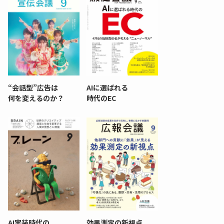
“会話型”広告は
AIに選ばれる
何を変えるのか？
時代のEC
AI実装時代の
効果測定の新視点