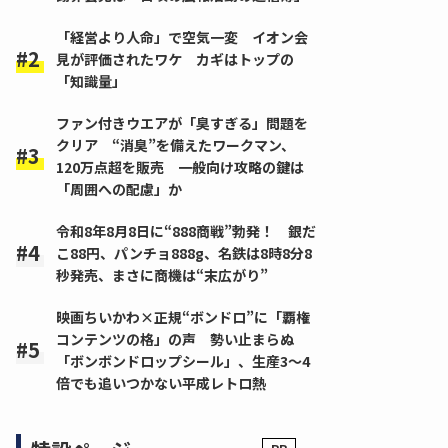
「経営より人命」で空気一変 イオン会
見が評価されたワケ カギはトップの
「知識量」
ファン付きウエアが「臭すぎる」問題を
クリア “消臭”を備えたワークマン、
120万点超を販売 一般向け攻略の鍵は
「周囲への配慮」か
令和8年8月8日に“888商戦”勃発！ 銀だ
こ88円、パンチョ888g、名鉄は8時8分8
秒発売、まさに商機は“末広がり”
映画ちいかわ×正規“ボンドロ”に「覇権
コンテンツの格」の声 勢い止まらぬ
「ボンボンドロップシール」、生産3～4
倍でも追いつかない平成レトロ熱