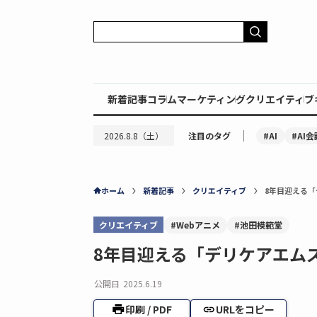
新着記事
コラム
マーケティング
クリエイティブ
｜
#AI
#AI会
2026.8.8（土）
注目のタグ
ホーム
新着記事
クリエイティブ
8年目迎える「
クリエイティブ
#Webアニメ
#池田模範堂
8年目迎える「デリケアエム
公開日
2025.6.19
印刷 / PDF
URLをコピー