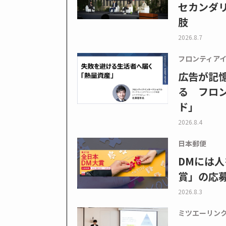
セカンダ
肢
2026.8.7
フロンティア
広告が記
る フロン
ド」
2026.8.4
日本郵便
DMには人
賞」の応
2026.8.3
ミツエーリン