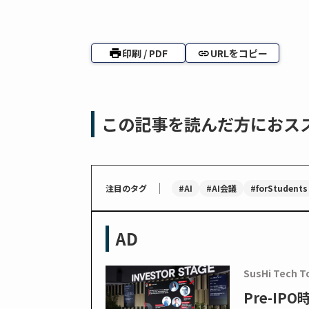
印刷 / PDF
URLをコピー
この記事を読んだ方におス
｜
#AI
#AI会議
#forStudents
注目のタグ
AD
SusHi Tech T
Pre-I