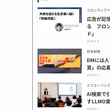
フロンティア
広告が記
る フロン
ド」
2026.8.4
日本郵便
DMには人
賞」の応
2026.8.3
ミツエーリン
AI検索
すLLMO
2026.8.3