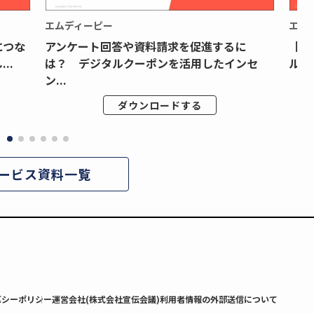
エムディーピー
エム
につな
アンケート回答や資料請求を促進するに
【月
..
は？ デジタルクーポンを活用したインセ
ルク
ン...
ダウンロードする
ービス資料一覧
バシーポリシー
運営会社(株式会社宣伝会議)
利用者情報の外部送信について