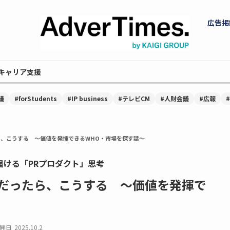
広告掲
キャリア支援
議
#forStudents
#IP business
#テレビCM
#人財会議
#広報
ら、こうする 〜価値を発揮できるWHO・市場を探す話〜
届ける「PRプロダクト」思考
ーだったら、こうする 〜価値を発揮で
開日
2025.10.2