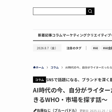
新着記事
コラム
マーケティング
クリエイティブ
｜
#AI
#AI会
2026.8.7（金）
注目のタグ
ホーム
コラム
AI時代の今、自分がライターだった
SNSで話題になる、ブランドを深く
コラム
AI時代の今、自分がライタ
きるWHO・市場を探す話〜
佐藤ねじ（ブルーパドル）
更新日
2025.11.25
/
公