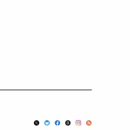
ディーピー
ガラパゴス
間1,000万本以上の配布実績！】デジタ
導入率87%でも期
ーポンを活用した販促キャンペーンを...
AIを「売上」につ
デ...
ダウンロードする
ダウ