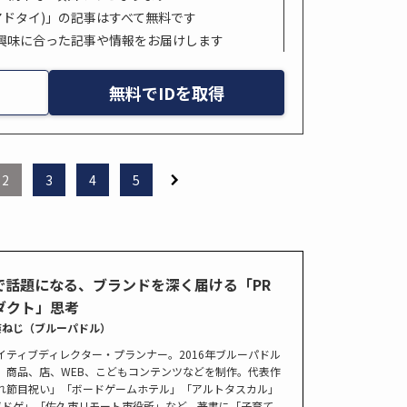
s. (アドタイ)」の記事はすべて無料です
興味に合った記事や情報をお届けします
無料でIDを取得
2
3
4
5
Sで話題になる、ブランドを深く届ける「PR
ダクト」思考
藤ねじ（ブルーパドル）
イティブディレクター・プランナー。2016年ブルーパドル
。商品、店、WEB、こどもコンテンツなどを制作。代表作
れ節目祝い」「ボードゲームホテル」「アルトタスカル」
ボドゲ」「佐久市リモート市役所」など。著書に「子育て