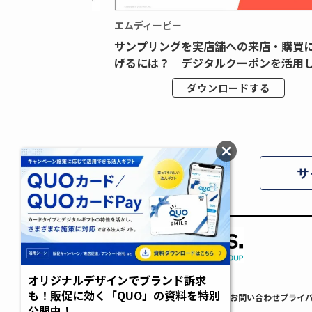
エムディーピー
広告データの“可視
サンプリングを実店舗への来店・購買
ジタル広告内製...
げるには？ デジタルクーポンを活用し.
ドする
ダウンロードする
サ
オリジナルデザインでブランド訴求
も！販促に効く「QUO」の資料を特別
AdverTimes.について
FAQ
利用規約
お問い合わせ
プライ
公開中！