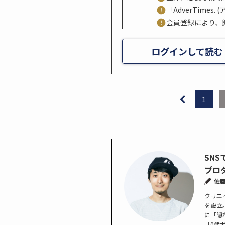
「AdverTime
会員登録により、
ログインして読む
1
SN
プロ
佐
クリエ
を設立
に「隠
「0歳