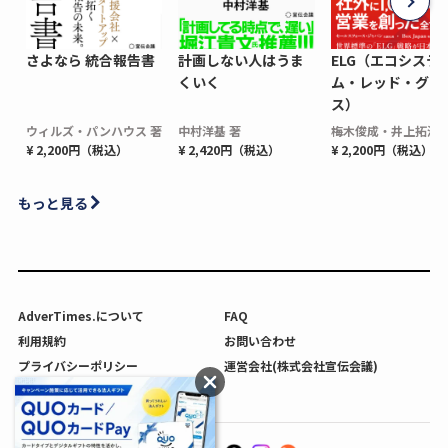
さよなら 統合報告書
計画しない人はうま
ELG（エコシステ
くいく
ム・レッド・グロ
ス）
ウィルズ・パンハウス 著
中村洋基 著
梅木俊成・井上拓海 
¥ 2,200円（税込）
¥ 2,420円（税込）
¥ 2,200円（税込）
もっと見る
AdverTimes.について
FAQ
利用規約
お問い合わせ
プライバシーポリシー
運営会社(株式会社宣伝会議)
利用者情報の外部送信について