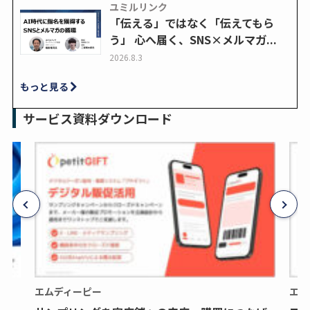
ユミルリンク
「伝える」ではなく「伝えてもら
う」 心へ届く、SNS×メルマガ...
2026.8.3
もっと見る
サービス資料ダウンロード
エムディーピー
エム