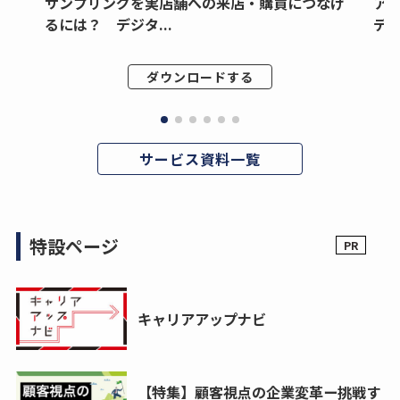
サンプリングを実店舗への来店・購買につなげ
ア
るには？ デジタ...
デジ
ダウンロードする
サービス資料一覧
特設ページ
キャリアアップナビ
【特集】顧客視点の企業変革ー挑戦す