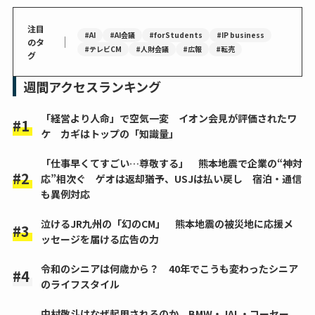
注目
#AI
#AI会議
#forStudents
#IP business
｜
のタ
#テレビCM
#人財会議
#広報
#転売
グ
週間アクセスランキング
「経営より人命」で空気一変 イオン会見が評価されたワ
ケ カギはトップの「知識量」
「仕事早くてすごい…尊敬する」 熊本地震で企業の“神対
応”相次ぐ ゲオは返却猶予、USJは払い戻し 宿泊・通信
も異例対応
泣けるJR九州の「幻のCM」 熊本地震の被災地に応援メ
ッセージを届ける広告の力
令和のシニアは何歳から？ 40年でこうも変わったシニア
のライフスタイル
中村敬斗はなぜ起用されるのか BMW・JAL・コーセー、