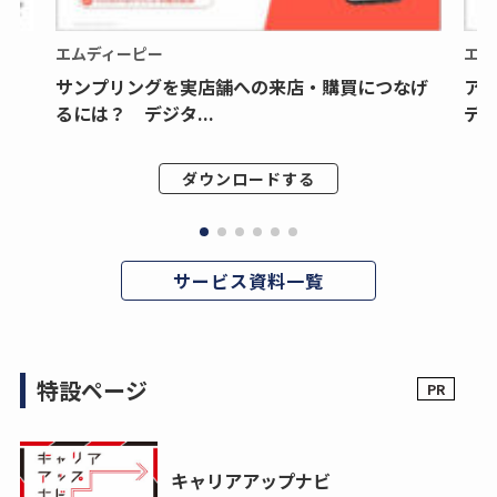
エムディーピー
エム
サンプリングを実店舗への来店・購買につなげ
ア
るには？ デジタ...
デジ
ダウンロードする
サービス資料一覧
特設ページ
キャリアアップナビ