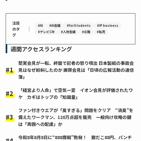
注目
#AI
#AI会議
#forStudents
#IP business
｜
のタ
#テレビCM
#人財会議
#広報
#転売
グ
週間アクセスランキング
堅実会見が一転、終盤で記者の怒り噴出 日本製紙の事故会
見はなぜ紛糾したのか 謝罪会見は「日頃の広報活動の通信
簿」
「経営より人命」で空気一変 イオン会見が評価されたワ
ケ カギはトップの「知識量」
ファン付きウエアが「臭すぎる」問題をクリア “消臭”を
備えたワークマン、120万点超を販売 一般向け攻略の鍵
は「周囲への配慮」か
令和8年8月8日に“888商戦”勃発！ 銀だこ88円、パンチ