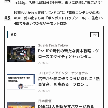
ョ888g、名鉄は8時8分8秒発売、まさに商機は“末広がり”
映画ちいかわ×正規“ボンドロ”に「覇権コンテンツの格」
の声 勢い止まらぬ「ボンボンドロップシール」、生産3～
4倍でも追いつかない平成レトロ熱
AD
SusHi Tech Tokyo
Pre-IPO時代の新たな資本戦略：グ
ロースエクイティとセカンダ...
2026.8.7
フロンティアインターナショナル
広告が記憶に残りづらい時代に「熱
量資産」を高める フロン...
2026.8.4
日本郵便
DMには人を動かすパワーがある