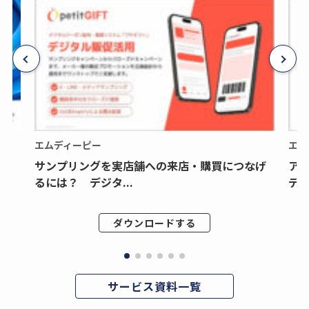
エムディーピー
エム
サンプリングを実店舗への来店・購買につなげ
ア
るには？ デジタ...
デジ
ダウンロードする
サービス資料一覧