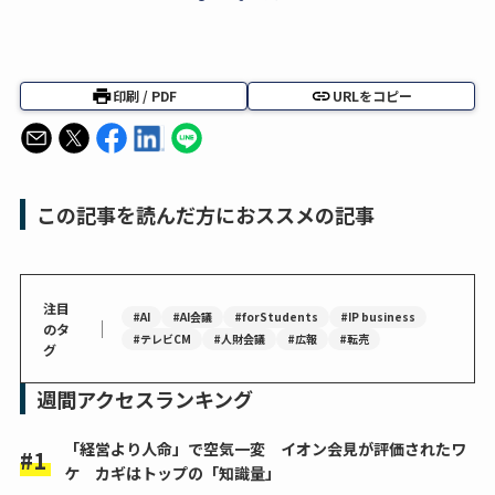
印刷 / PDF
URLをコピー
この記事を読んだ方におススメの記事
注目
#AI
#AI会議
#forStudents
#IP business
｜
のタ
#テレビCM
#人財会議
#広報
#転売
グ
週間アクセスランキング
「経営より人命」で空気一変 イオン会見が評価されたワ
ケ カギはトップの「知識量」