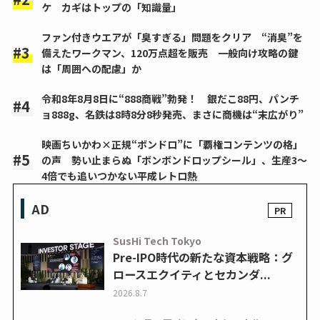
ケ カギはトップの「知識量」
ファン付きウエアが「臭すぎる」問題をクリア “消臭”を
備えたワークマン、120万点超を販売 一般向け攻略の鍵
は「周囲への配慮」か
令和8年8月8日に“888商戦”勃発！ 銀だこ88円、パンチ
ョ888g、名鉄は8時8分8秒発売、まさに商機は“末広がり”
映画ちいかわ×正規“ボンドロ”に「覇権コンテンツの格」
の声 勢い止まらぬ「ボンボンドロップシール」、生産3～
4倍でも追いつかない平成レトロ熱
AD
SusHi Tech Tokyo
Pre-IPO時代の新たな資本戦略：グ
ロースエクイティとセカンダ...
2026.8.7