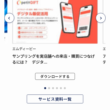
エムディーピー
エム
サンプリングを実店舗への来店・購買につなげ
ア
るには？ デジタ...
デジ
ダウンロードする
サービス資料一覧