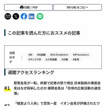
印刷 / PDF
URLをコピー
この記事を読んだ方におススメの記事
注目
#AI
#AI会議
#forStudents
#IP business
｜
のタ
#テレビCM
#人財会議
#広報
#転売
グ
週間アクセスランキング
堅実会見が一転、終盤で記者の怒り噴出 日本製紙の事故会
見はなぜ紛糾したのか 謝罪会見は「日頃の広報活動の通信
簿」
「経営より人命」で空気一変 イオン会見が評価されたワ