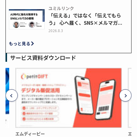
ユミルリンク
「伝える」ではなく「伝えてもら
う」 心へ届く、SNS×メルマガ...
2026.8.3
もっと見る
サービス資料ダウンロード
エムディーピー
エム