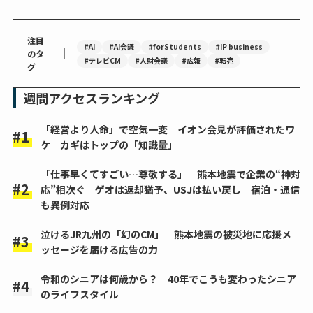
注目
#AI
#AI会議
#forStudents
#IP business
｜
のタ
#テレビCM
#人財会議
#広報
#転売
グ
週間アクセスランキング
「経営より人命」で空気一変 イオン会見が評価されたワ
ケ カギはトップの「知識量」
「仕事早くてすごい…尊敬する」 熊本地震で企業の“神対
応”相次ぐ ゲオは返却猶予、USJは払い戻し 宿泊・通信
も異例対応
泣けるJR九州の「幻のCM」 熊本地震の被災地に応援メ
ッセージを届ける広告の力
令和のシニアは何歳から？ 40年でこうも変わったシニア
のライフスタイル