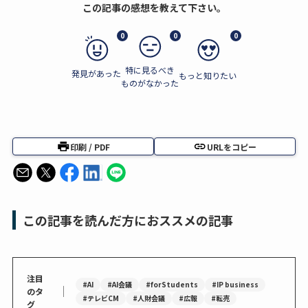
この記事の感想を教えて下さい。
0
0
0
特に見るべき
発見があった
もっと知りたい
ものがなかった
印刷 / PDF
URLをコピー
この記事を読んだ方におススメの記事
注目
#AI
#AI会議
#forStudents
#IP business
｜
のタ
#テレビCM
#人財会議
#広報
#転売
グ