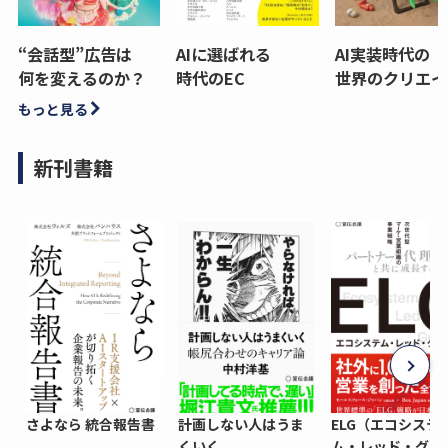
“会話型”広告は
AIに選ばれる
AI実装時代の
何を変えるのか？
時代のEC
世界のクリエイ
もっと見る
新刊書籍
さよなら 統合報告書
計画しない人はうま
ELG（エコシステ
くいく
ム・レッド・グロ