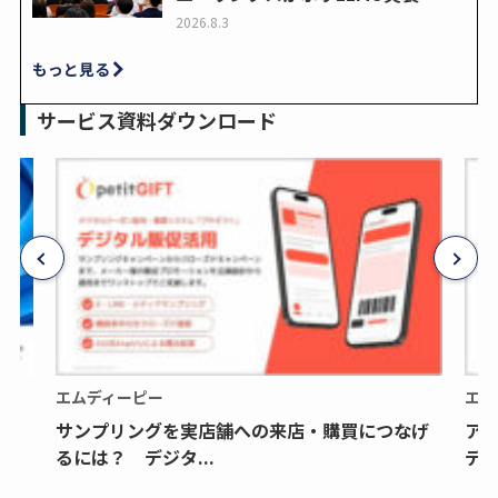
2026.8.3
もっと見る
サービス資料ダウンロード
エムディーピー
エム
サンプリングを実店舗への来店・購買につなげ
ア
るには？ デジタ...
デジ