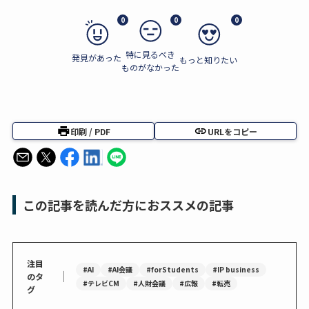
0
0
0
特に見るべき
発見があった
もっと知りたい
ものがなかった
印刷 / PDF
URLをコピー
この記事を読んだ方におススメの記事
注目
#AI
#AI会議
#forStudents
#IP business
｜
のタ
#テレビCM
#人財会議
#広報
#転売
グ