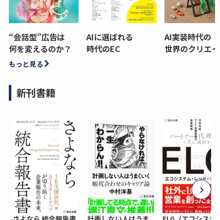
“会話型”広告は
AIに選ばれる
AI実装時代の
何を変えるのか？
時代のEC
世界のクリエイ
もっと見る
新刊書籍
さよなら 統合報告書
計画しない人はうま
ELG（エコシステ