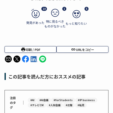
10
1
5
特に見るべき
発見があった
もっと知りたい
ものがなかった
印刷 / PDF
URLをコピー
この記事を読んだ方におススメの記事
注目
#AI
#AI会議
#forStudents
#IP business
｜
のタ
#テレビCM
#人財会議
#広報
#転売
グ