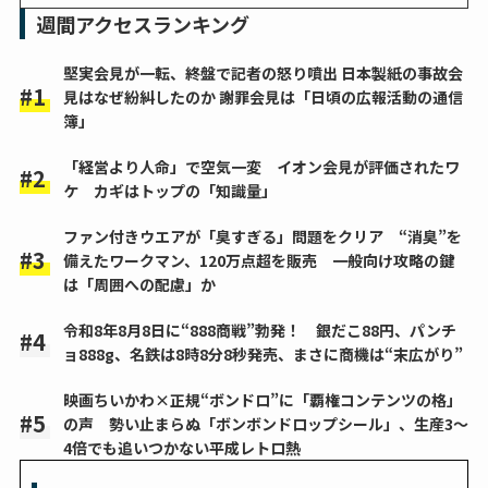
週間アクセスランキング
堅実会見が一転、終盤で記者の怒り噴出 日本製紙の事故会
見はなぜ紛糾したのか 謝罪会見は「日頃の広報活動の通信
簿」
「経営より人命」で空気一変 イオン会見が評価されたワ
ケ カギはトップの「知識量」
ファン付きウエアが「臭すぎる」問題をクリア “消臭”を
備えたワークマン、120万点超を販売 一般向け攻略の鍵
は「周囲への配慮」か
令和8年8月8日に“888商戦”勃発！ 銀だこ88円、パンチ
ョ888g、名鉄は8時8分8秒発売、まさに商機は“末広がり”
映画ちいかわ×正規“ボンドロ”に「覇権コンテンツの格」
の声 勢い止まらぬ「ボンボンドロップシール」、生産3～
4倍でも追いつかない平成レトロ熱