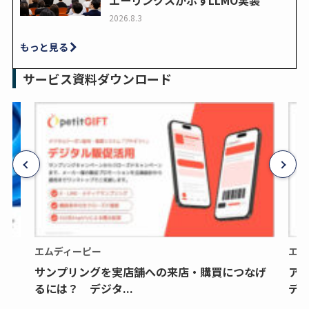
2026.8.3
もっと見る
サービス資料ダウンロード
エムディーピー
エム
サンプリングを実店舗への来店・購買につなげ
ア
るには？ デジタ...
デジ