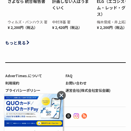
さよなら 統合報告書
計画しない人はうま
ELG（エコシステ
くいく
ム・レッド・グロ
ス）
ウィルズ・パンハウス 著
中村洋基 著
梅木俊成・井上拓海 
¥ 2,200円（税込）
¥ 2,420円（税込）
¥ 2,200円（税込）
もっと見る
AdverTimes.について
FAQ
利用規約
お問い合わせ
プライバシーポリシー
運営会社(株式会社宣伝会議)
利用者情報の外部送信について