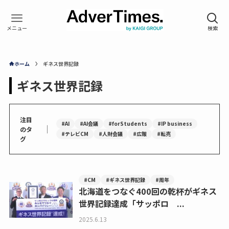
ホーム
ギネス世界記録
ギネス世界記録
注目
#AI
#AI会議
#forStudents
#IP business
｜
のタ
#テレビCM
#人財会議
#広報
#転売
グ
#CM
#ギネス世界記録
#周年
北海道をつなぐ400回の乾杯がギネス
世界記録達成「サッポロ ...
2025.6.13