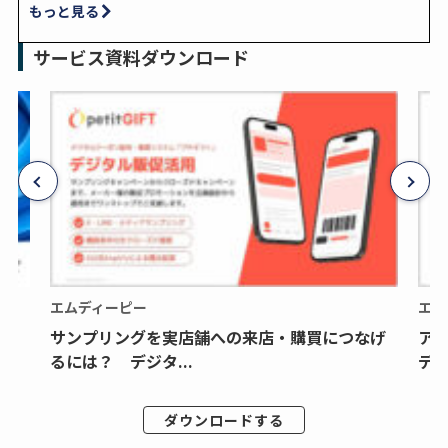
もっと見る
サービス資料ダウンロード
エムディーピー
エム
サンプリングを実店舗への来店・購買につなげ
ア
るには？ デジタ...
デジ
ダウンロードする