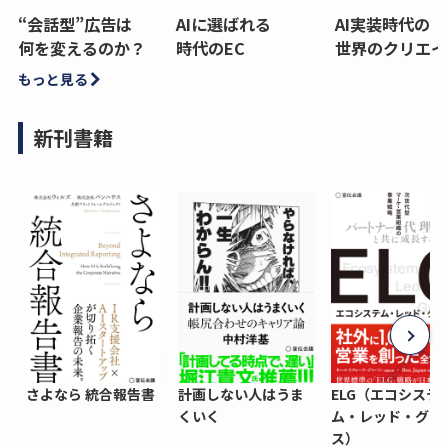
“会話型”広告は
AIに選ばれる
AI実装時代の
何を変えるのか？
時代のEC
世界のクリエイ
もっと見る
新刊書籍
さよなら 統合報告書
計画しない人はうま
ELG（エコシステ
くいく
ム・レッド・グロ
ス）