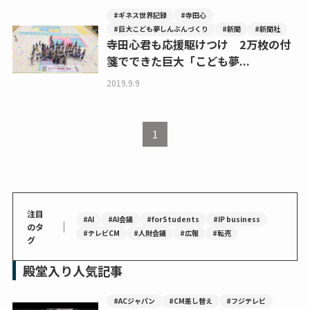
#ギネス世界記録
#寺田心
#巨大こども夢しんぶんづくり
#新聞
#新聞社
寺田心君も応援駆けつけ 2万枚の付
箋でできた巨大「こども夢...
2019.9.9
1
注目
#AI
#AI会議
#forStudents
#IP business
｜
のタ
#テレビCM
#人財会議
#広報
#転売
グ
殿堂入り人気記事
#ACジャパン
#CM差し替え
#フジテレビ