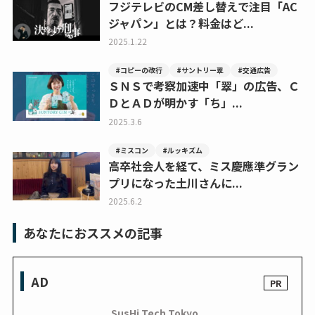
フジテレビのCM差し替えで注目「AC
ジャパン」とは？料金はど...
2025.1.22
#コピーの改行
#サントリー翠
#交通広告
ＳＮＳで考察加速中「翠」の広告、Ｃ
ＤとＡＤが明かす「ち」...
2025.3.6
#ミスコン
#ルッキズム
高卒社会人を経て、ミス慶應準グラン
プリになった土川さんに...
2025.6.2
あなたにおススメの記事
AD
SusHi Tech Tokyo