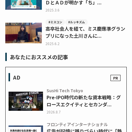
ＤとＡＤが明かす「ち」...
2025.3.6
#ミスコン
#ルッキズム
高卒社会人を経て、ミス慶應準グラン
プリになった土川さんに...
2025.6.2
あなたにおススメの記事
AD
SusHi Tech Tokyo
Pre-IPO時代の新たな資本戦略：グ
ロースエクイティとセカンダ...
2026.8.7
フロンティアインターナショナル
広告が記憶に残りづらい時代に「熱