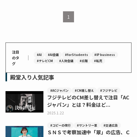
1
注目
#AI
#AI会議
#forStudents
#IP business
｜
のタ
#テレビCM
#人財会議
#広報
#転売
グ
殿堂入り人気記事
#ACジャパン
#CM差し替え
#フジテレビ
フジテレビのCM差し替えで注目「AC
ジャパン」とは？料金はど...
2025.1.22
#コピーの改行
#サントリー翠
#交通広告
ＳＮＳで考察加速中「翠」の広告、Ｃ