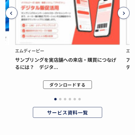
エムディーピー
エム
サンプリングを実店舗への来店・購買につなげ
ア
るには？ デジタ...
デジ
ダウンロードする
サービス資料一覧