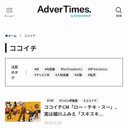
ホーム
ココイチ
ココイチ
注目
#AI
#AI会議
#forStudents
#IP business
｜
のタ
#テレビCM
#人財会議
#広報
#転売
グ
#CM
#CoCo壱番屋
#ココイチ
ココイチCM「ロー・チキ・スー」、
実は細川ふみえ「スキスキ...
2025.11.10