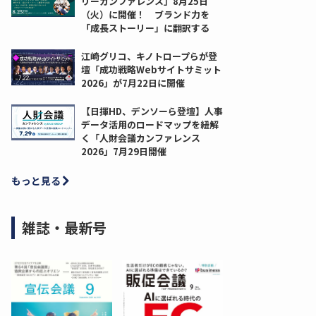
リーカンファレンス」8月25日
（火）に開催！ ブランド力を
「成長ストーリー」に翻訳する
江崎グリコ、キノトロープらが登
壇「成功戦略Webサイトサミット
2026」が7月22日に開催
【日揮HD、デンソーら登壇】人事
データ活用のロードマップを紐解
く「人財会議カンファレンス
2026」7月29日開催
もっと見る
雑誌・最新号