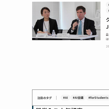
企
は
20
｜
#AI
#AI会議
#forStudents
注目のタグ