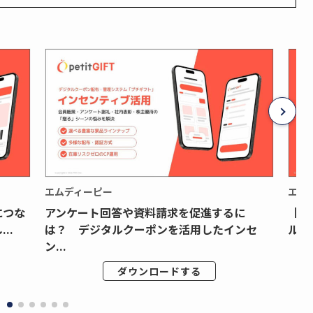
エムディーピー
エム
につな
アンケート回答や資料請求を促進するに
【月
..
は？ デジタルクーポンを活用したインセ
ルク
ン...
ダウンロードする