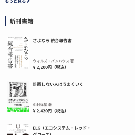
もっと見る
新刊書籍
さよなら 統合報告書
ウィルズ・パンハウス 著
¥ 2,200円（税込）
ディーピー
ガラパゴス
計画しない人はうまくいく
間1,000万本以上の配布実績！】デジタ
導入率87%でも期
ーポンを活用した販促キャンペーンを...
AIを「売上」につ
中村洋基 著
デ...
ダウンロードする
¥ 2,420円（税込）
ダウ
ELG（エコシステム・レッド・
グロース）