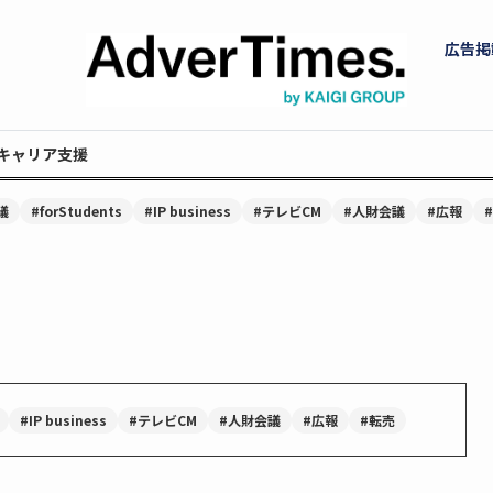
広告掲
キャリア支援
議
#forStudents
#IP business
#テレビCM
#人財会議
#広報
#IP business
#テレビCM
#人財会議
#広報
#転売