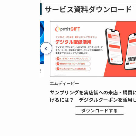
サービス資料ダウンロード
エムディーピー
広告データの“可視
サンプリングを実店舗への来店・購買
ジタル広告内製...
げるには？ デジタルクーポンを活用し.
ドする
ダウンロードする