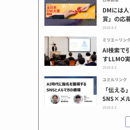
DMには人
賞」の応
2026.8.3
ミツエーリン
AI検索
すLLMO
2026.8.3
ユミルリンク
「伝える
SNS×メ
2026.8.3