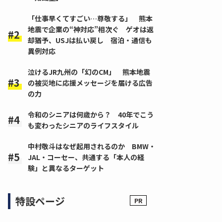
「仕事早くてすごい…尊敬する」 熊本
地震で企業の“神対応”相次ぐ ゲオは返
却猶予、USJは払い戻し 宿泊・通信も
異例対応
泣けるJR九州の「幻のCM」 熊本地震
の被災地に応援メッセージを届ける広告
の力
令和のシニアは何歳から？ 40年でこう
も変わったシニアのライフスタイル
中村敬斗はなぜ起用されるのか BMW・
JAL・コーセー、共通する「本人の経
験」と異なるターゲット
特設ページ