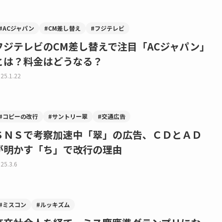
#ACジャパン
#CM差し替え
#フジテレビ
フジテレビのCM差し替えで注目「ACジャパン」
とは？料金はどうなる？
25.1.22
#コピーの改行
#サントリー翠
#交通広告
ＳＮＳで考察加速中「翠」の広告、ＣＤとＡＤ
が明かす「ち」で改行の理由
25.3.6
#ミスコン
#ルッキズム