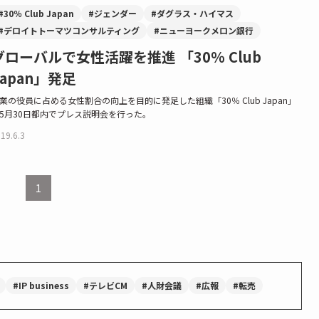
#30％ Club Japan
#ジェンダー
#ダグラス・ハイマス
#デロイトトーマツコンサルティング
#ニューヨークメロン銀行
グローバルで女性活躍を推進 「30％ Club
Japan」発足
業の役員に占める女性割合の向上を目的に発足した組織「30％ Club Japan」
5月30日都内でプレス説明会を行った。
19.6.3
1
#IP business
#テレビCM
#人財会議
#広報
#転売