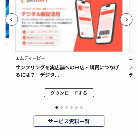
エムディーピー
エム
サンプリングを実店舗への来店・購買につなげ
ア
るには？ デジタ...
デジ
ダウンロードする
サービス資料一覧