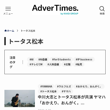
ホーム
トータス松本
トータス松本
注目
#AI
#AI会議
#forStudents
#IP business
｜
のタ
#テレビCM
#人財会議
#広報
#転売
グ
#YAMAHA
#ウルフルズ
#おかえり、おんがく。
#トータス松本
#ヤマハ
中川大志とトータス松本が共演 ヤマハ
「おかえり、おんがく。...