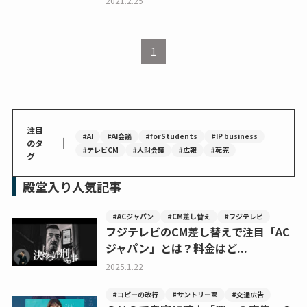
2021.2.25
1
注目
#AI
#AI会議
#forStudents
#IP business
｜
のタ
#テレビCM
#人財会議
#広報
#転売
グ
殿堂入り人気記事
#ACジャパン
#CM差し替え
#フジテレビ
フジテレビのCM差し替えで注目「AC
ジャパン」とは？料金はど...
2025.1.22
#コピーの改行
#サントリー翠
#交通広告