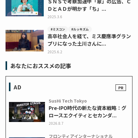
ＳＮＳで考察加速中「翠」の広告、Ｃ
ＤとＡＤが明かす「ち」...
2025.3.6
#ミスコン
#ルッキズム
高卒社会人を経て、ミス慶應準グラン
プリになった土川さんに...
2025.6.2
あなたにおススメの記事
AD
SusHi Tech Tokyo
Pre-IPO時代の新たな資本戦略：グ
ロースエクイティとセカンダ...
2026.8.7
フロンティアインターナショナル