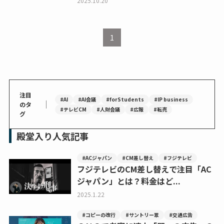
2025.10.20
1
注目
#AI
#AI会議
#forStudents
#IP business
｜
のタ
#テレビCM
#人財会議
#広報
#転売
グ
殿堂入り人気記事
#ACジャパン
#CM差し替え
#フジテレビ
フジテレビのCM差し替えで注目「AC
ジャパン」とは？料金はど...
2025.1.22
#コピーの改行
#サントリー翠
#交通広告