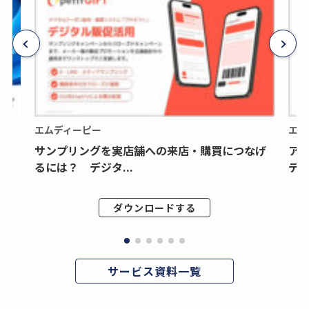
エムディーピー
エム
サンプリングを実店舗への来店・購買につなげ
ア
るには？ デジタ...
デジ
ダウンロードする
サービス資料一覧