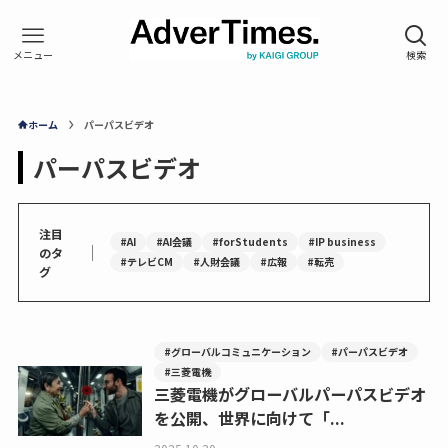
ホーム
パーパスビデオ
パーパスビデオ
注目
#AI
#AI会議
#forStudents
#IP business
｜
のタ
#テレビCM
#人財会議
#広報
#転売
グ
#グローバルコミュニケーション
#パーパスビデオ
#三菱電機
三菱電機がグローバルパーパスビデオ
を公開、世界に向けて「...