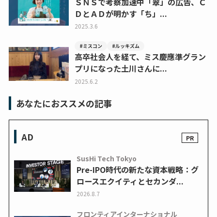
ＳＮＳで考察加速中「翠」の広告、Ｃ
ＤとＡＤが明かす「ち」...
2025.3.6
#ミスコン
#ルッキズム
高卒社会人を経て、ミス慶應準グラン
プリになった土川さんに...
2025.6.2
あなたにおススメの記事
AD
SusHi Tech Tokyo
Pre-IPO時代の新たな資本戦略：グ
ロースエクイティとセカンダ...
2026.8.7
フロンティアインターナショナル