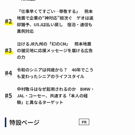
「仕事早くてすごい…尊敬する」 熊本
地震で企業の“神対応”相次ぐ ゲオは返
却猶予、USJは払い戻し 宿泊・通信も
異例対応
泣けるJR九州の「幻のCM」 熊本地震
の被災地に応援メッセージを届ける広告
の力
令和のシニアは何歳から？ 40年でこう
も変わったシニアのライフスタイル
中村敬斗はなぜ起用されるのか BMW・
JAL・コーセー、共通する「本人の経
験」と異なるターゲット
特設ページ