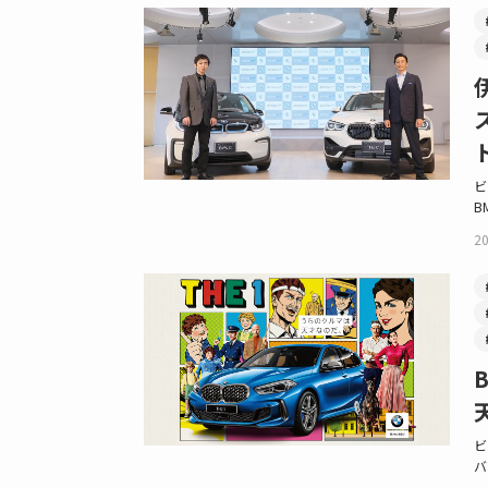
ビ
B
20
ビ
バ