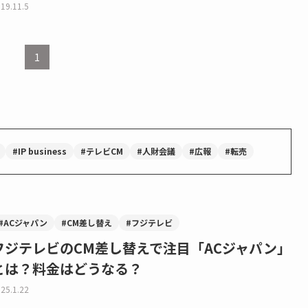
19.11.5
1
#IP business
#テレビCM
#人財会議
#広報
#転売
#ACジャパン
#CM差し替え
#フジテレビ
フジテレビのCM差し替えで注目「ACジャパン」
とは？料金はどうなる？
25.1.22