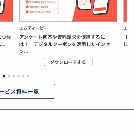
エムディーピー
エム
につな
アンケート回答や資料請求を促進するに
【月
..
は？ デジタルクーポンを活用したインセ
ルク
ン...
ダウンロードする
ービス資料一覧