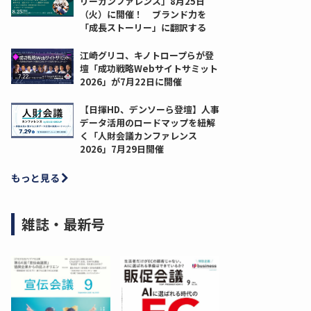
リーカンファレンス」8月25日
（火）に開催！ ブランド力を
「成長ストーリー」に翻訳する
江崎グリコ、キノトロープらが登
壇「成功戦略Webサイトサミット
2026」が7月22日に開催
【日揮HD、デンソーら登壇】人事
データ活用のロードマップを紐解
く「人財会議カンファレンス
2026」7月29日開催
もっと見る
雑誌・最新号