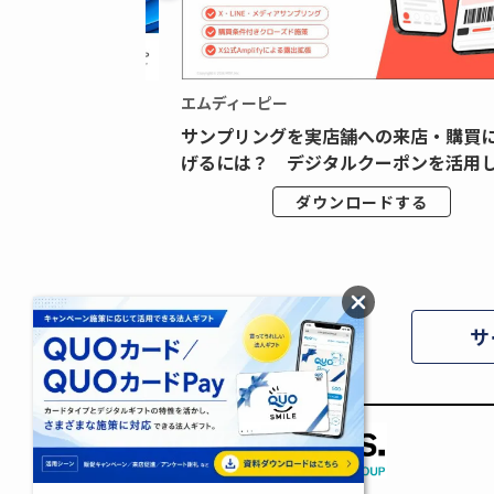
エムディーピー
広告データの“可視
サンプリングを実店舗への来店・購買
ジタル広告内製...
げるには？ デジタルクーポンを活用し.
ドする
ダウンロードする
サ