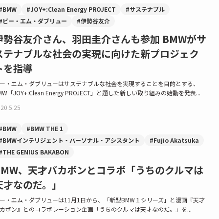
#BMW
#JOY+:Clean Energy PROJECT
#サステナブル
#ビー・エム・ダブリュー
#伊勢谷友介
伊勢谷友介さん、羽田圭介さんも参加 BMWがサ
ステナブルな社会の実現に向けた新プロジェク
トを指導
ー・エム・ダブリューはサステナブルな社会を実現することを目的とする、
MW「JOY+:Clean Energy PROJECT」と題した新しい取り組みの始動を発表...
20.5.25
#BMW
#BMW THE 1
#BMWインテリジェント・パーソナル・アシスタント
#Fujio Akatsuka
#THE GENIUS BAKABON
BMW、天才バカボンとコラボ「うちのクルマは
天才なのだ。」
ー・エム・ダブリューは11月1日から、「新型BMW１シリーズ」と漫画『天才
カボン』とのコラボレーション企画「うちのクルマは天才なのだ。」を...