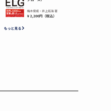
梅木俊成・井上拓海 著
¥ 2,200円（税込）
ディーピー
ガラパゴス
もっと見る
間1,000万本以上の配布実績！】デジタ
導入率87%でも期
ーポンを活用した販促キャンペーンを...
AIを「売上」につ
デ...
ダウンロードする
ダウ