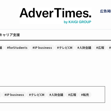
広告掲
キャリア支援
議
#forStudents
#IP business
#テレビCM
#人財会議
#広報
#IP business
#テレビCM
#人財会議
#広報
#転売