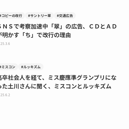
#コピーの改行
#サントリー翠
#交通広告
ＳＮＳで考察加速中「翠」の広告、ＣＤとＡＤ
が明かす「ち」で改行の理由
25.3.6
#ミスコン
#ルッキズム
高卒社会人を経て、ミス慶應準グランプリにな
った土川さんに聞く、ミスコンとルッキズム
25.6.2