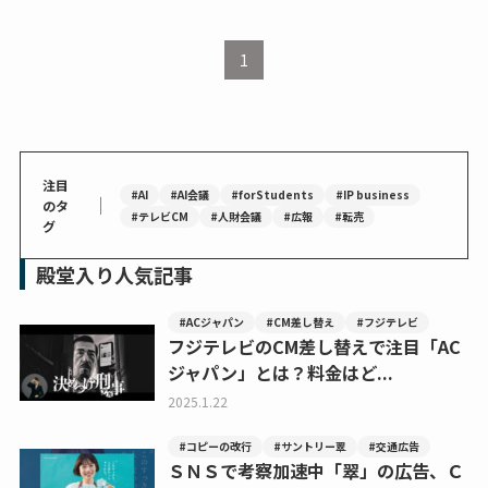
1
注目
#AI
#AI会議
#forStudents
#IP business
｜
のタ
#テレビCM
#人財会議
#広報
#転売
グ
殿堂入り人気記事
#ACジャパン
#CM差し替え
#フジテレビ
フジテレビのCM差し替えで注目「AC
ジャパン」とは？料金はど...
2025.1.22
#コピーの改行
#サントリー翠
#交通広告
ＳＮＳで考察加速中「翠」の広告、Ｃ