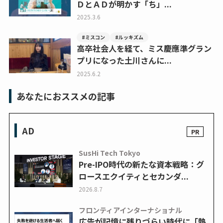
ＤとＡＤが明かす「ち」...
2025.3.6
#ミスコン
#ルッキズム
高卒社会人を経て、ミス慶應準グラン
プリになった土川さんに...
2025.6.2
あなたにおススメの記事
AD
SusHi Tech Tokyo
Pre-IPO時代の新たな資本戦略：グ
ロースエクイティとセカンダ...
2026.8.7
フロンティアインターナショナル
広告が記憶に残りづらい時代に「熱