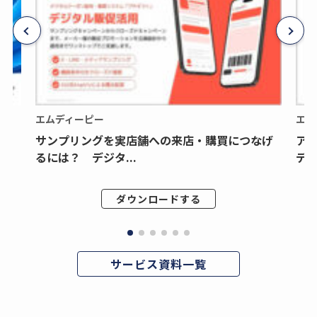
エムディーピー
エム
サンプリングを実店舗への来店・購買につなげ
ア
るには？ デジタ...
デジ
ダウンロードする
サービス資料一覧