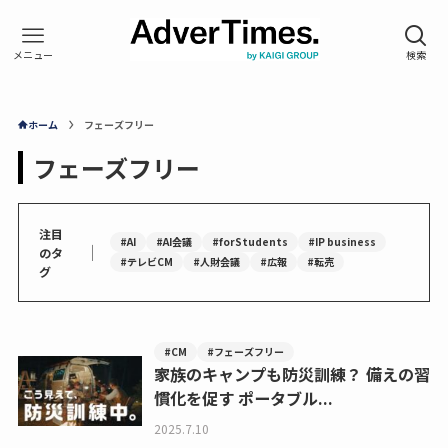
ホーム
フェーズフリー
フェーズフリー
注目
#AI
#AI会議
#forStudents
#IP business
｜
のタ
#テレビCM
#人財会議
#広報
#転売
グ
#CM
#フェーズフリー
家族のキャンプも防災訓練？ 備えの習
慣化を促す ポータブル...
2025.7.10