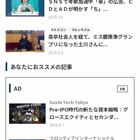
ＳＮＳで考察加速中「翠」の広告、Ｃ
ＤとＡＤが明かす「ち」...
2025.3.6
#ミスコン
#ルッキズム
高卒社会人を経て、ミス慶應準グラン
プリになった土川さんに...
2025.6.2
あなたにおススメの記事
AD
SusHi Tech Tokyo
Pre-IPO時代の新たな資本戦略：グ
ロースエクイティとセカンダ...
2026.8.7
フロンティアインターナショナル