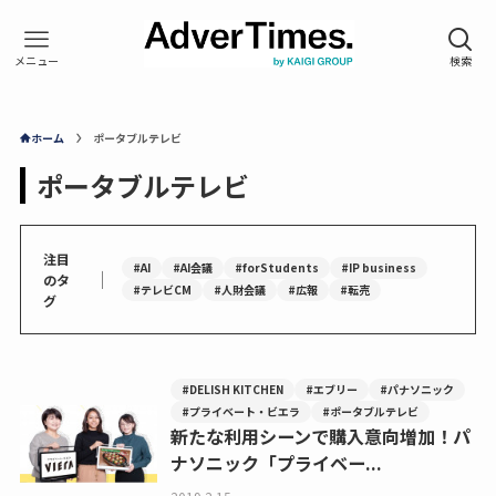
ホーム
ポータブルテレビ
ポータブルテレビ
注目
#AI
#AI会議
#forStudents
#IP business
｜
のタ
#テレビCM
#人財会議
#広報
#転売
グ
#DELISH KITCHEN
#エブリー
#パナソニック
#プライベート・ビエラ
#ポータブルテレビ
新たな利用シーンで購入意向増加！パ
ナソニック「プライベー...