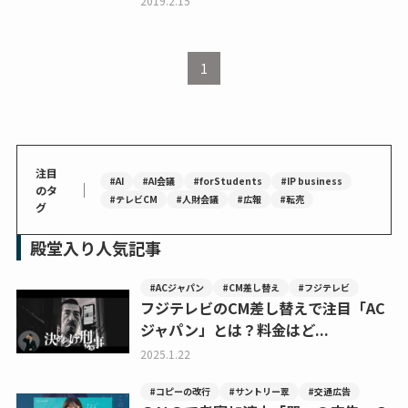
2019.2.15
1
注目
#AI
#AI会議
#forStudents
#IP business
｜
のタ
#テレビCM
#人財会議
#広報
#転売
グ
殿堂入り人気記事
#ACジャパン
#CM差し替え
#フジテレビ
フジテレビのCM差し替えで注目「AC
ジャパン」とは？料金はど...
2025.1.22
#コピーの改行
#サントリー翠
#交通広告