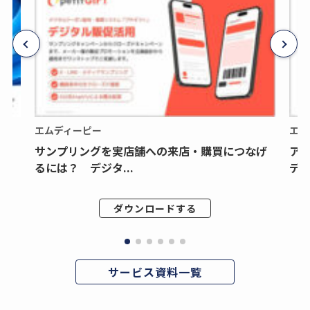
エムディーピー
エム
サンプリングを実店舗への来店・購買につなげ
ア
るには？ デジタ...
デジ
ダウンロードする
サービス資料一覧