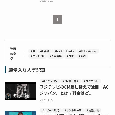
2020.6.10
1
注目
#AI
#AI会議
#forStudents
#IP business
｜
のタ
#テレビCM
#人財会議
#広報
#転売
グ
殿堂入り人気記事
#ACジャパン
#CM差し替え
#フジテレビ
フジテレビのCM差し替えで注目「AC
ジャパン」とは？料金はど...
2025.1.22
#コピーの改行
#サントリー翠
#交通広告