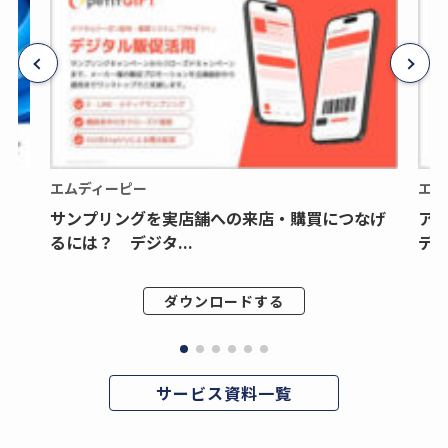
エムディーピー
エム
サンプリングを実店舗への来店・購買につなげ
ア
るには？ デジタ...
デジ
ダウンロードする
サービス資料一覧