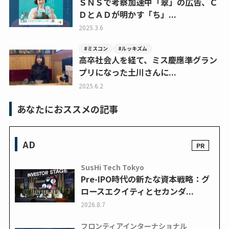
ＳＮＳで考察加速中「翠」の広告、Ｃ
ＤとＡＤが明かす「ち」...
2025.3.6
#ミスコン
#ルッキズム
高卒社会人を経て、ミス慶應準グラン
プリになった土川さんに...
2025.6.2
あなたにおススメの記事
AD
SusHi Tech Tokyo
Pre-IPO時代の新たな資本戦略：グ
ロースエクイティとセカンダ...
2026.8.7
フロンティアインターナショナル