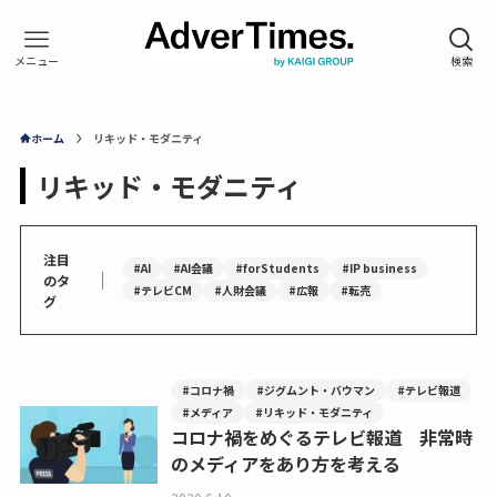
ホーム
リキッド・モダニティ
リキッド・モダニティ
注目
#AI
#AI会議
#forStudents
#IP business
｜
のタ
#テレビCM
#人財会議
#広報
#転売
グ
#コロナ禍
#ジグムント・バウマン
#テレビ報道
#メディア
#リキッド・モダニティ
コロナ禍をめぐるテレビ報道 非常時
のメディアをあり方を考える