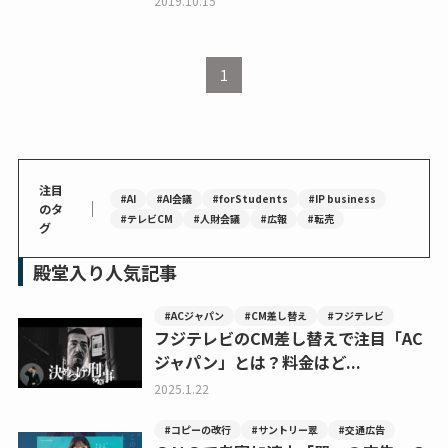
2019.10.15
1
注目
#AI
#AI会議
#forStudents
#IP business
｜
のタ
#テレビCM
#人財会議
#広報
#転売
グ
殿堂入り人気記事
#ACジャパン
#CM差し替え
#フジテレビ
フジテレビのCM差し替えで注目「AC
ジャパン」とは？料金はど...
2025.1.22
#コピーの改行
#サントリー翠
#交通広告