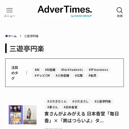
ホーム
三遊亭円楽
三遊亭円楽
注目
#AI
#AI会議
#forStudents
#IP business
｜
のタ
#テレビCM
#人財会議
#広報
#転売
グ
#さだきちくん
#さだまさし
#三遊亭円楽
#寅さん
#日本香堂
寅さんがよみがえる 日本香堂「毎日
香」×『男はつらいよ』タ...