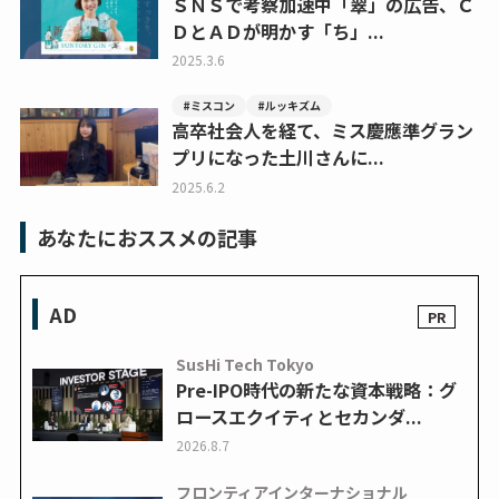
ＳＮＳで考察加速中「翠」の広告、Ｃ
ＤとＡＤが明かす「ち」...
2025.3.6
#ミスコン
#ルッキズム
高卒社会人を経て、ミス慶應準グラン
プリになった土川さんに...
2025.6.2
あなたにおススメの記事
AD
SusHi Tech Tokyo
Pre-IPO時代の新たな資本戦略：グ
ロースエクイティとセカンダ...
2026.8.7
フロンティアインターナショナル