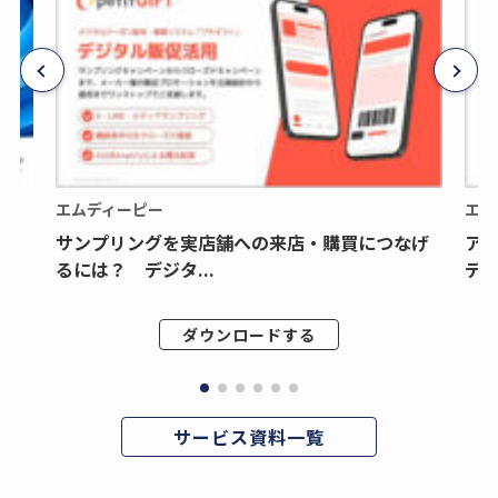
エムディーピー
エム
サンプリングを実店舗への来店・購買につなげ
ア
るには？ デジタ...
デジ
ダウンロードする
サービス資料一覧