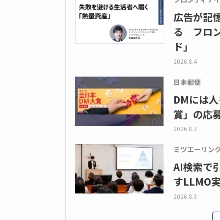
広告が記
る フロン
ド」
2026.8.4
日本郵便
DMには人
賞」の応
2026.8.3
ミツエーリン
AI検索
すLLMO
2026.8.3