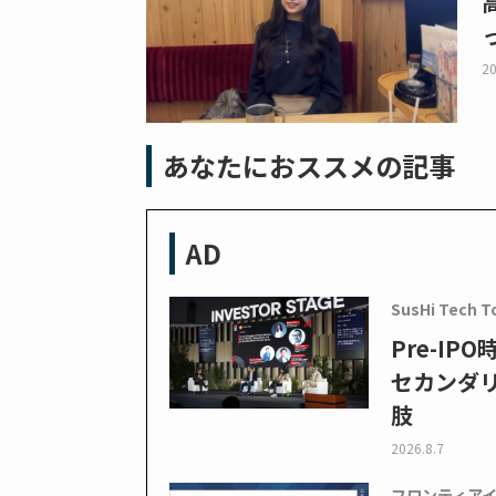
20
あなたにおススメの記事
AD
SusHi Tech T
Pre-I
セカンダ
肢
2026.8.7
フロンティア