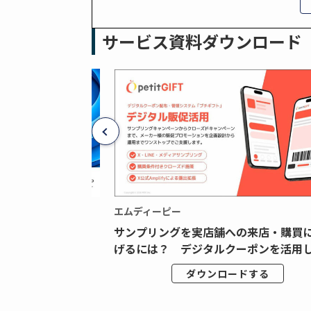
サービス資料ダウンロード
エムディーピー
広告データの“可視
サンプリングを実店舗への来店・購買
ジタル広告内製...
げるには？ デジタルクーポンを活用し.
ドする
ダウンロードする