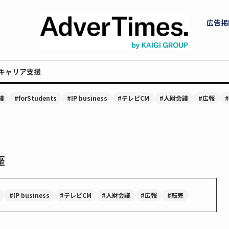
広告掲
キャリア支援
議
#forStudents
#IP business
#テレビCM
#人財会議
#広報
座
#IP business
#テレビCM
#人財会議
#広報
#転売