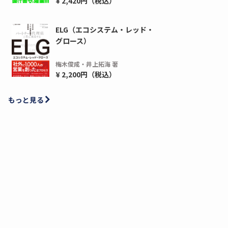
¥ 2,420円（税込）
ELG（エコシステム・レッド・
グロース）
梅木俊成・井上拓海 著
¥ 2,200円（税込）
もっと見る
ディーピー
ガラパゴス
間1,000万本以上の配布実績！】デジタ
導入率87%でも期
ーポンを活用した販促キャンペーンを...
AIを「売上」につ
デ...
ダウンロードする
ダウ