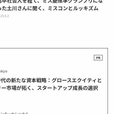
高卒社会人を経て、ミス慶應準グランプリにな
った土川さんに聞く、ミスコンとルッキズム
25.6.2
okyo
PO時代の新たな資本戦略：グロースエクイティと
リー市場が拓く、スタートアップ成長の選択
インターナショナル