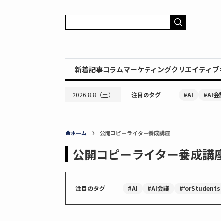
新着記事
コラム
マーケティング
クリエイティブ
｜
#AI
#AI会
2026.8.8（土）
注目のタグ
ホーム
公開コピーライター養成講座
公開コピーライター養成講
｜
#AI
#AI会議
#forStudents
注目のタグ