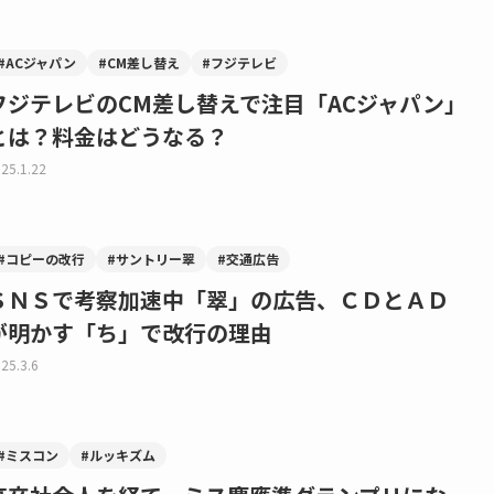
#ACジャパン
#CM差し替え
#フジテレビ
フジテレビのCM差し替えで注目「ACジャパン」
とは？料金はどうなる？
25.1.22
#コピーの改行
#サントリー翠
#交通広告
ＳＮＳで考察加速中「翠」の広告、ＣＤとＡＤ
が明かす「ち」で改行の理由
25.3.6
#ミスコン
#ルッキズム