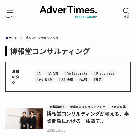
ホーム
博報堂コンサルティング
博報堂コンサルティング
注目
#AI
#AI会議
#forStudents
#IP business
｜
のタ
#テレビCM
#人財会議
#広報
#転売
グ
#事業開発
#博報堂コンサルティング
#新規事業
博報堂コンサルティングが考える、事
業開発における「体験デ...
2025.12.26