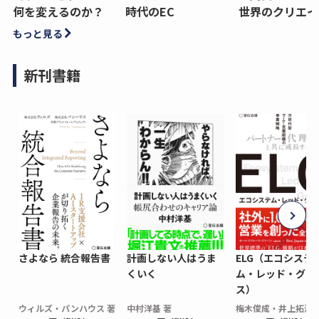
何を変えるのか？
時代のEC
世界のクリエイ
もっと見る
新刊書籍
さよなら 統合報告書
計画しない人はうま
ELG（エコシステ
くいく
ム・レッド・グロ
ス）
ウィルズ・パンハウス 著
中村洋基 著
梅木俊成・井上拓海 