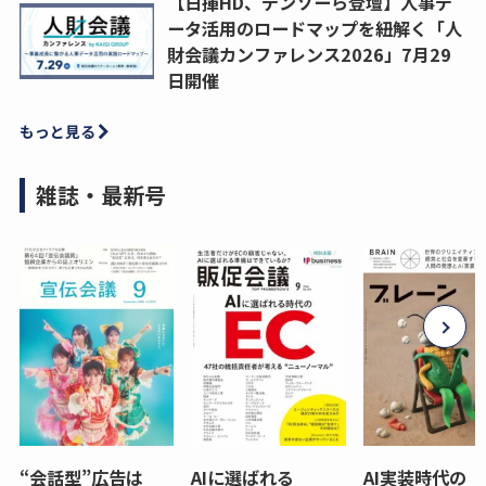
【日揮HD、デンソーら登壇】人事デ
ータ活用のロードマップを紐解く「人
財会議カンファレンス2026」7月29
日開催
もっと見る
雑誌・最新号
“会話型”広告は
AIに選ばれる
AI実装時代の