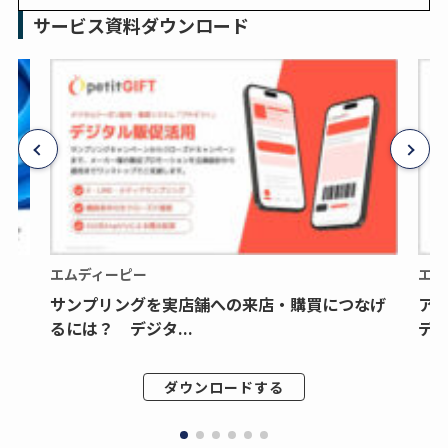
サービス資料ダウンロード
エムディーピー
エム
サンプリングを実店舗への来店・購買につなげ
ア
るには？ デジタ...
デジ
ダウンロードする