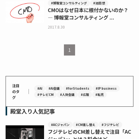
#博報堂コンサルティング
#池田 想
CMOはなぜ日本に根付かないのか？
— 博報堂コンサルティング ...
2017.8.30
1
注目
#AI
#AI会議
#forStudents
#IP business
｜
のタ
#テレビCM
#人財会議
#広報
#転売
グ
殿堂入り人気記事
#ACジャパン
#CM差し替え
#フジテレビ
フジテレビのCM差し替えで注目「AC