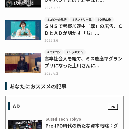
ジャパン」とは？料金はど...
2025.1.22
#コピーの改行
#サントリー翠
#交通広告
ＳＮＳで考察加速中「翠」の広告、Ｃ
ＤとＡＤが明かす「ち」...
2025.3.6
#ミスコン
#ルッキズム
高卒社会人を経て、ミス慶應準グラン
プリになった土川さんに...
2025.6.2
あなたにおススメの記事
AD
SusHi Tech Tokyo
Pre-IPO時代の新たな資本戦略：グ