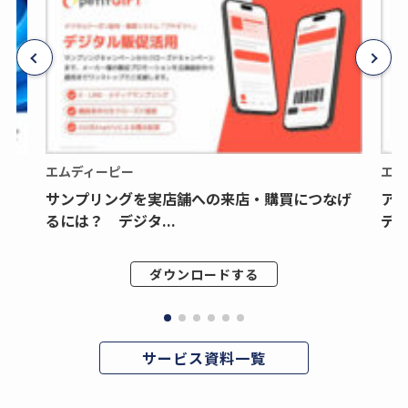
エムディーピー
エム
サンプリングを実店舗への来店・購買につなげ
ア
るには？ デジタ...
デジ
ダウンロードする
サービス資料一覧