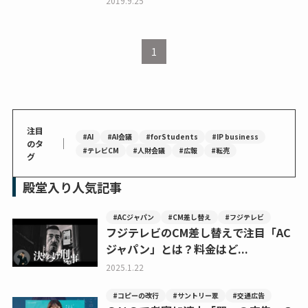
2019.9.25
1
注目
#AI
#AI会議
#forStudents
#IP business
｜
のタ
#テレビCM
#人財会議
#広報
#転売
グ
殿堂入り人気記事
#ACジャパン
#CM差し替え
#フジテレビ
フジテレビのCM差し替えで注目「AC
ジャパン」とは？料金はど...
2025.1.22
#コピーの改行
#サントリー翠
#交通広告