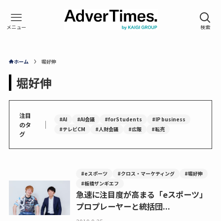
ホーム
堀好伸
堀好伸
注目
#AI
#AI会議
#forStudents
#IP business
｜
のタ
#テレビCM
#人財会議
#広報
#転売
グ
#eスポーツ
#クロス・マーケティング
#堀好伸
#板橋ザンギエフ
急速に注目度が高まる「eスポーツ」
プロプレーヤーと統括団...