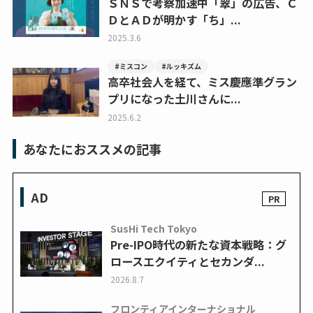
ＳＮＳで考察加速中「翠」の広告、Ｃ
ＤとＡＤが明かす「ち」...
2025.3.6
#ミスコン
#ルッキズム
高卒社会人を経て、ミス慶應準グラン
プリになった土川さんに...
2025.6.2
あなたにおススメの記事
AD
SusHi Tech Tokyo
Pre-IPO時代の新たな資本戦略：グ
ロースエクイティとセカンダ...
2026.8.7
フロンティアインターナショナル